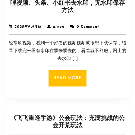
哩视频、头条、小红书去水印，无水印保存
抖
方法
音
去
2025
aiwan
2025年9月11日
|
aiwan
|
0 Comment
水
年
9
印、
经常刷视频，看到一个好看的视频视频就很想下载保存，结
月
快
11
果下载完一看有水印在飘来飘去的，看着就不舒服，网上的
手
日
去水印 […]
去
水
印、
READ
READ MORE
下
MORE
载
b
站
哔
《飞飞重逢手游》公会玩法：充满挑战的公
哩
《飞
会开荒玩法
哔
飞
哩