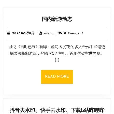
国
国内新游动态
内
新
2026
aiwan
2026年5月8日
|
aiwan
|
0 Comment
游
年
5
动
烛龙《吉时已到》首曝：虚幻 5 打造的多人合作中式遗迹
月
态
8
探险买断制游戏，登陆 PC / 主机，近现代架空世界观。
日
[…]
READ
READ MORE
MORE
抖音去水印、快手去水印、下载b站哔哩哔