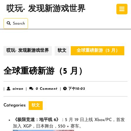
Skip
O
哎玩- 发现新游戏世界
to
B
content
Skip
Search
to
content
哎玩- 发现新游戏世界
软文
全球重磅新游（5 月）
全球重磅新游（5 月）
aiwan
|
aiwan
|
0 Comment
|
下午10:03
Categories:
软文
《极限竞速：地平线 6》
：5 月 19 日上线 Xbox/PC，首发
加入 XGP，日本舞台，550 + 赛车。