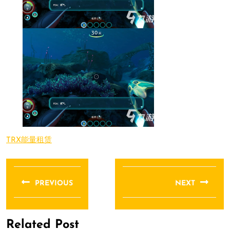
TRX能量租赁
文
章
PREVIOUS
NEXT
导
Previous
Next
航
post:
post:
Related Post