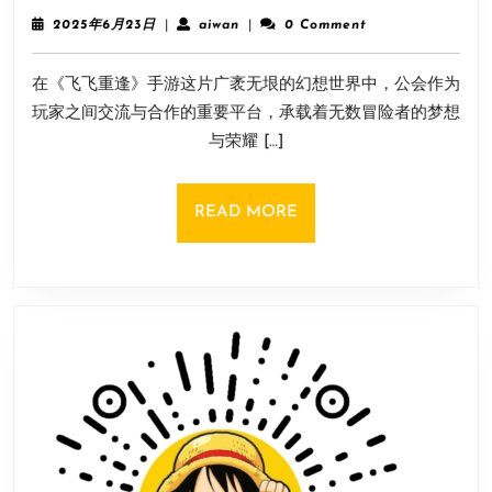
重
视
2025
aiwan
2025年6月23日
|
aiwan
|
0 Comment
逢
频、
年
6
手
头
在《飞飞重逢》手游这片广袤无垠的幻想世界中，公会作为
月
游》
条、
23
玩家之间交流与合作的重要平台，承载着无数冒险者的梦想
公
小
日
与荣耀 […]
会
红
玩
书
法：
去
READ
READ MORE
充
水
MORE
满
印，
挑
无
战
水
的
印
公
保
会
存
开
方
荒
法
玩
法