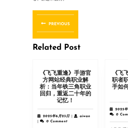
文
章
PREVIOUS
导
Previous
post:
航
Related Post
《飞飞重逢》手游官
《飞
方网站经典职业解
职者
析：当年铁三角职业
手如
回归，重返二十年的
《飞
记忆！
飞
2025
重
0 Com
2025
aiwan
2025年6月23日
|
aiwan
逢》
年
|
0 Comment
6
手