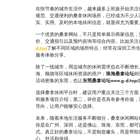
在快节奏的城市生活中，越来越多上班族开始关注
规范、交通便利的桑拿休闲场所，已经成为不少人
实、实用、及时的本地休闲信息，就显得尤为重要
一个优质的桑拿网站，不只是简单展示商家信息，
价、交通指引以及预约咨询等综合内容。比如关注
d.top
了解不同区域的场所特点；经常在深圳工作
服务体验分享。
除了一线城市，周边城市的休闲需求也在不断增长
海、顺德等区域休闲资源的用户；
珠海桑拿论坛
则
活动密集的东莞，也让
东莞桑拿论坛www.g-d.top
选择桑拿休闲平台时，建议用户重点关注三个方面
和服务项目介绍；第二，评价是否具有参考价值，
导向，让用户能够安心选择。
未来，随着本地生活服务不断细分，桑拿休闲网站
你是在广州、深圳，还是佛山、珠海、东莞，都可
式。真正好的桑拿论坛，不是制造噱头，而是帮助
心、舒适和值得。