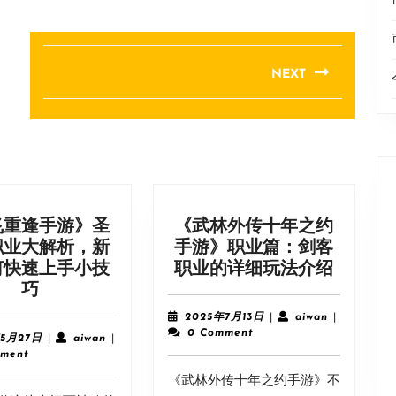
NEXT
Next
post:
飞重逢手游》圣
《武林外传十年之约
职业大解析，新
手游》职业篇：剑客
《武
何快速上手小技
职业的详细玩法介绍
《飞
林
巧
飞
外
2025
aiwan
2025年7月13日
|
aiwan
|
重
传
年
0 Comment
2025
aiwan
年5月27日
|
aiwan
|
7
逢
十
年
ment
月
5
手
年
《武林外传十年之约手游》不
13
月
游》
之
日