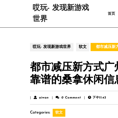
Skip
哎玩- 发现新游戏
to
首页
content
世界
Skip
to
content
哎玩- 发现新游戏世界
软文
都市减压新
都市减压新方式广
靠谱的桑拿休闲信
aiwan
|
aiwan
|
0 Comment
|
下午11:43
Categories:
软文