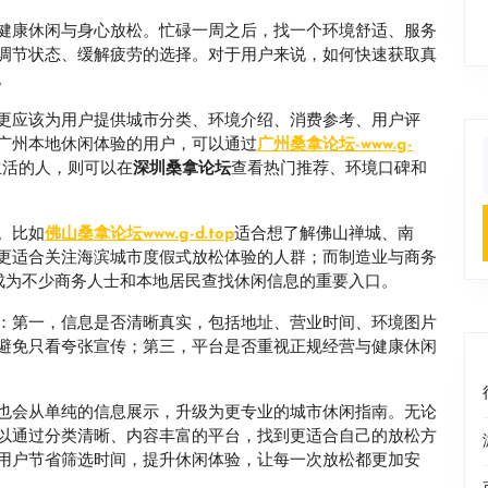
健康休闲与身心放松。忙碌一周之后，找一个环境舒适、服务
调节状态、缓解疲劳的选择。对于用户来说，如何快速获取真
。
更应该为用户提供城市分类、环境介绍、消费参考、用户评
广州本地休闲体验的用户，可以通过
广州桑拿论坛-www.g-
生活的人，则可以在
深圳桑拿论坛
查看热门推荐、环境口碑和
f
。比如
佛山桑拿论坛
www.g-d.top
适合想了解佛山禅城、南
更适合关注海滨城市度假式放松体验的人群；而制造业与商务
成为不少商务人士和本地居民查找休闲信息的重要入口。
：第一，信息是否清晰真实，包括地址、营业时间、环境图片
避免只看夸张宣传；第三，平台是否重视正规经营与健康休闲
也会从单纯的信息展示，升级为更专业的城市休闲指南。无论
以通过分类清晰、内容丰富的平台，找到更适合自己的放松方
用户节省筛选时间，提升休闲体验，让每一次放松都更加安