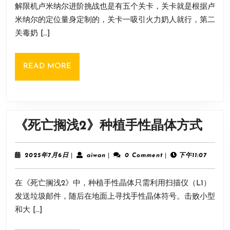
解限机卢米纳尔进阶挑战也是有五个关卡，关卡就是根据卢
月
米
6
米纳尔的定位量身定制的，关卡一吸引火力奶人就行，第二
纳
日
关毒奶 […]
尔
进
READ
READ MORE
阶
MORE
挑
战
通
《死
《死亡搁浅2》种植手性晶体方式
关
亡
攻
搁
2025
aiwan
2025年7月6日
|
aiwan
|
0 Comment
|
下午11:07
略
年
浅
7
在《死亡搁浅2》中，种植手性晶体只需利用扫描仪（L1）
月
2》
6
发送垃圾邮件，随后在地面上寻找手性晶体符号。击败小型
种
日
和大 […]
植