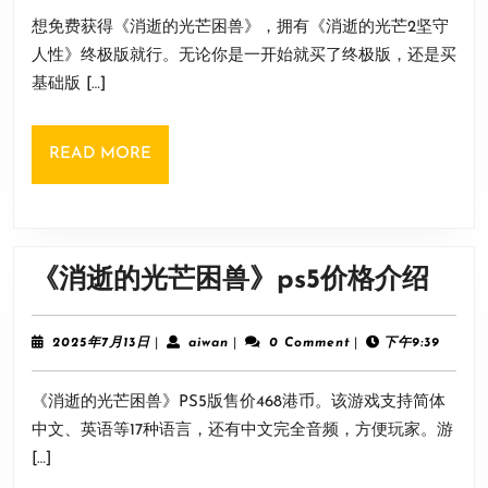
光
7
想免费获得《消逝的光芒困兽》，拥有《消逝的光芒2坚守
月
芒
13
人性》终极版就行。无论你是一开始就买了终极版，还是买
困
日
基础版 […]
兽
免
READ
READ MORE
费
MORE
获
得
方
《消
《消逝的光芒困兽》ps5价格介绍
式
逝
的
2025
aiwan
2025年7月13日
|
aiwan
|
0 Comment
|
下午9:39
年
光
7
《消逝的光芒困兽》PS5版售价468港币。该游戏支持简体
月
芒
13
中文、英语等17种语言，还有中文完全音频，方便玩家。游
困
日
[…]
兽》