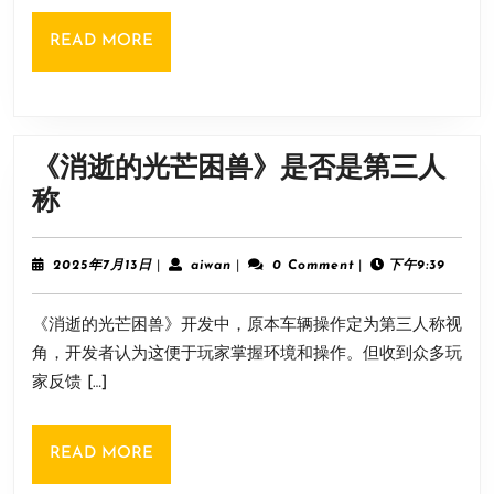
ps5
READ
READ MORE
价
MORE
格
介
绍
《消逝的光芒困兽》是否是第三人
《消
称
逝
的
2025
aiwan
2025年7月13日
|
aiwan
|
0 Comment
|
下午9:39
年
光
7
《消逝的光芒困兽》开发中，原本车辆操作定为第三人称视
月
芒
13
角，开发者认为这便于玩家掌握环境和操作。但收到众多玩
困
日
家反馈 […]
兽》
是
READ
READ MORE
否
MORE