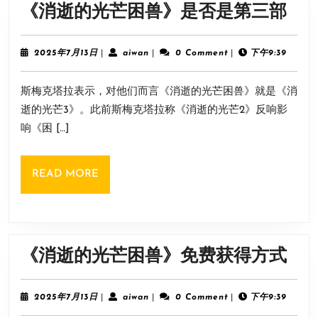
《
《消逝的光芒困兽》是否是第三部
逝
的
2025
aiwan
2025年7月13日
|
aiwan
|
0 Comment
|
下午9:39
年
光
7
斯梅克塔拉表示，对他们而言《消逝的光芒困兽》就是《消
月
芒
13
逝的光芒3》。此前斯梅克塔拉称《消逝的光芒2》反响影
困
日
响《困 […]
兽
是
READ
READ MORE
否
MORE
是
第
三
《
《消逝的光芒困兽》免费获得方式
部
逝
的
2025
aiwan
2025年7月13日
|
aiwan
|
0 Comment
|
下午9:39
年