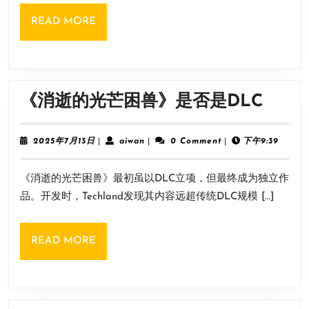
尸
READ
READ MORE
走
MORE
肉
内
容
《消
《消逝的光芒困兽》是否是DLC
介
逝
绍
的
2025
aiwan
2025年7月13日
|
aiwan
|
0 Comment
|
下午9:39
年
光
7
《消逝的光芒困兽》最初虽以DLC立项，但最终成为独立作
月
芒
13
品。开发时，Techland发现其内容远超传统DLC规模 […]
困
日
兽》
READ
READ MORE
是
MORE
否
是
DLC