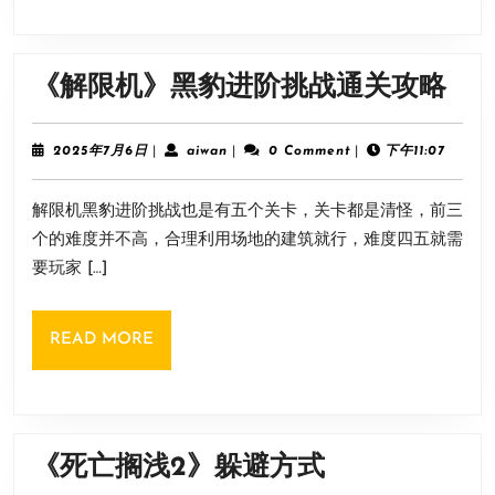
是
第
三
《
《解限机》黑豹进阶挑战通关攻略
人
限
称
机
2025
aiwan
2025年7月6日
|
aiwan
|
0 Comment
|
下午11:07
年
黑
7
解限机黑豹进阶挑战也是有五个关卡，关卡都是清怪，前三
月
豹
6
个的难度并不高，合理利用场地的建筑就行，难度四五就需
进
日
要玩家 […]
阶
挑
READ
READ MORE
战
MORE
通
关
攻
《死
《死亡搁浅2》躲避方式
略