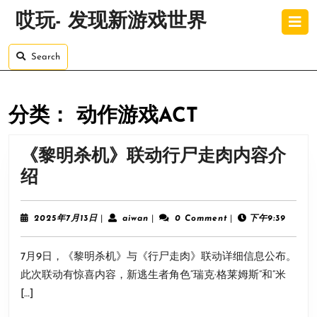
Skip
O
哎玩- 发现新游戏世界
to
B
content
Skip
Search
to
content
分类：
动作游戏ACT
《黎明杀机》联动行尸走肉内容介
《黎
绍
明
杀
2025
aiwan
2025年7月13日
|
aiwan
|
0 Comment
|
下午9:39
年
机》
7
7月9日，《黎明杀机》与《行尸走肉》联动详细信息公布。
月
联
13
此次联动有惊喜内容，新逃生者角色“瑞克·格莱姆斯”和“米
动
日
[…]
行