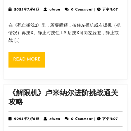
亡
搁
2025
aiwan
2025年7月6日
|
aiwan
|
0 Comment
|
下午11:07
年
浅
7
在《死亡搁浅2》里，若要躲避，按住左扳机或右扳机（视
月
2》
6
情况）再按X。静止时按住 L2 后按X可向左躲避，静止或
躲
日
战 […]
避
方
READ
READ MORE
式
MORE
《解限机》卢米纳尔进阶挑战通关
《解
攻略
限
机》
2025
aiwan
2025年7月6日
|
aiwan
|
0 Comment
|
下午11:07
年
卢
7