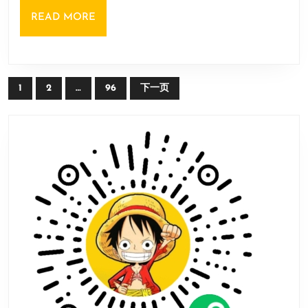
手
READ
READ MORE
性
MORE
晶
体
文
方
1
2
…
96
下一页
章
式
导
航