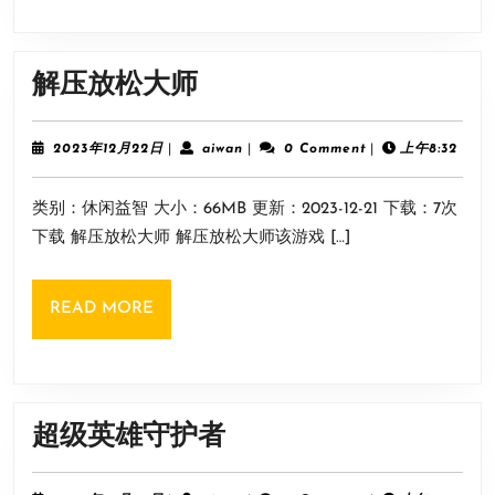
解
解压放松大师
压
放
2023
aiwan
2023年12月22日
|
aiwan
|
0 Comment
|
上午8:32
年
松
12
类别：休闲益智 大小：66MB 更新：2023-12-21 下载：7次
月
大
22
下载 解压放松大师 解压放松大师该游戏 […]
师
日
READ
READ MORE
MORE
超
超级英雄守护者
级