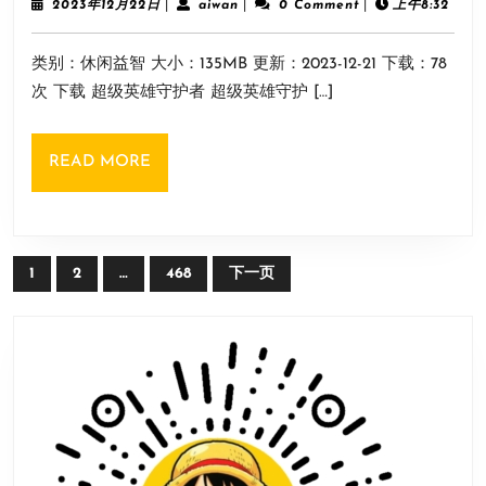
英
2023
aiwan
2023年12月22日
|
aiwan
|
0 Comment
|
上午8:32
年
雄
12
类别：休闲益智 大小：135MB 更新：2023-12-21 下载：78
月
守
22
次 下载 超级英雄守护者 超级英雄守护 […]
护
日
者
READ
READ MORE
MORE
文
1
2
…
468
下一页
章
导
航