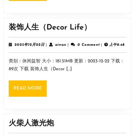
景
色
装
装饰人生（Decor Life）
饰
人
2023
aiwan
2023年12月22日
|
aiwan
|
0 Comment
|
上午8:48
年
生
12
类别：休闲益智 大小：181.51MB 更新：2023-12-22 下载：
月
（Decor
22
89次 下载 装饰人生（Decor […]
Life）
日
READ
READ MORE
MORE
火
火柴人激光炮
柴