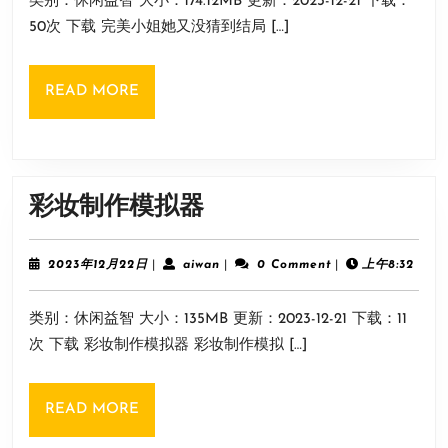
类别：休闲益智 大小：174.12MB 更新：2023-12-21 下载：
月
她
22
50次 下载 完美小姐她又没猜到结局 […]
又
日
没
READ
READ MORE
猜
MORE
到
结
局
彩
彩妆制作模拟器
v1.37
妆
制
2023
aiwan
2023年12月22日
|
aiwan
|
0 Comment
|
上午8:32
年
作
12
类别：休闲益智 大小：135MB 更新：2023-12-21 下载：11
月
模
22
次 下载 彩妆制作模拟器 彩妆制作模拟 […]
拟
日
器
READ
READ MORE
MORE