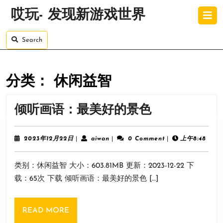
Skip
O
哎玩- 发现新游戏世界
to
B
content
Skip
Search
to
content
分类：
休闲益智
倾
倾听画语：最美好的景色
听
画
2023
aiwan
2023年12月22日
|
aiwan
|
0 Comment
|
上午8:48
年
语：
12
类别：休闲益智 大小：603.81MB 更新：2023-12-22 下
月
最
22
载：65次 下载 倾听画语：最美好的景色 […]
美
日
好
READ
READ MORE
的
MORE