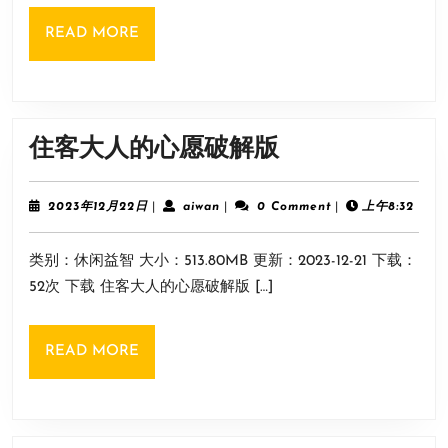
READ
READ MORE
MORE
住
住客大人的心愿破解版
客
大
2023
aiwan
2023年12月22日
|
aiwan
|
0 Comment
|
上午8:32
年
人
12
类别：休闲益智 大小：513.80MB 更新：2023-12-21 下载：
月
的
22
52次 下载 住客大人的心愿破解版 […]
心
日
愿
READ
READ MORE
破
MORE
解
版