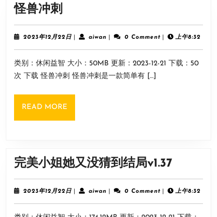
怪
怪兽冲刺
兽
冲
2023
aiwan
2023年12月22日
|
aiwan
|
0 Comment
|
上午8:32
年
刺
12
类别：休闲益智 大小：50MB 更新：2023-12-21 下载：50
月
22
次 下载 怪兽冲刺 怪兽冲刺是一款简单有 […]
日
READ
READ MORE
MORE
完
完美小姐她又没猜到结局v1.37
美
小
2023
aiwan
2023年12月22日
|
aiwan
|
0 Comment
|
上午8:32
年
姐
12