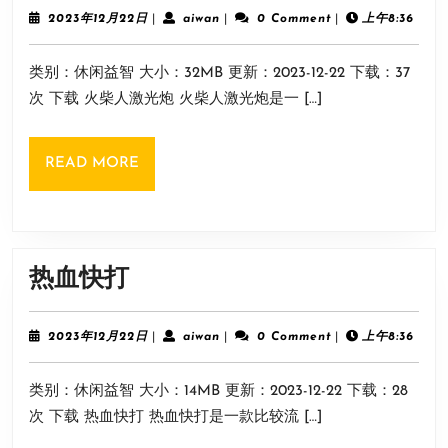
人
2023
aiwan
2023年12月22日
|
aiwan
|
0 Comment
|
上午8:36
年
激
12
类别：休闲益智 大小：32MB 更新：2023-12-22 下载：37
月
光
22
次 下载 火柴人激光炮 火柴人激光炮是一 […]
炮
日
READ
READ MORE
MORE
热
热血快打
血
快
2023
aiwan
2023年12月22日
|
aiwan
|
0 Comment
|
上午8:36
年
打
12
类别：休闲益智 大小：14MB 更新：2023-12-22 下载：28
月
22
次 下载 热血快打 热血快打是一款比较流 […]
日