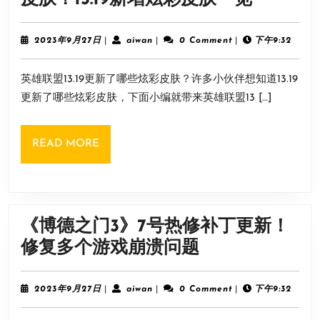
置
雄
攻
联
2023
aiwan
2023年9月27日
|
aiwan
|
0 Comment
|
下午9:32
略
年
盟》
9
英雄联盟13.19更新了哪些炫彩皮肤？许多小伙伴想知道13.19
月
13.19
27
更新了哪些炫彩皮肤，下面小编就带来英雄联盟13 […]
更
日
新
READ
READ MORE
了
MORE
哪
些
炫
《博德之门3》7号热修补丁更新！
彩
《博
修复多个游戏崩溃问题
皮
德
肤？
之
2023
aiwan
2023年9月27日
|
aiwan
|
0 Comment
|
下午9:32
13.19
年
门
9