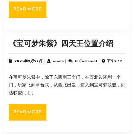
版》
READ
READ MORE
农
MORE
场
府
邸
《宝
《宝可梦朱紫》四天王位置介绍
宝
可
箱
梦
2023
aiwan
2023年9月27日
|
aiwan
|
0 Comment
|
下午9:32
开
年
朱
9
启
在宝可梦朱紫中，除了东西南三个门，在西北边还剩一个
月
紫》
方
27
门，玩家飞到卓台式，从西北出发，进入到宝可梦联盟，到
四
日
法
达联盟门 […]
天
王
READ
READ MORE
位
MORE
置
介