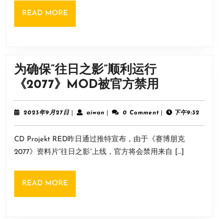
病
崩
READ
READ MORE
毒
溃
MORE
式
问
传
题
播”
为确保“往日之影”顺利运行
上
为
《2077》MOD被官方禁用
线
确
steam
保
2023
aiwan
2023年9月27日
|
aiwan
|
0 Comment
|
下午9:32
即
年
“往
9
将
CD Projekt RED昨日通过推特宣布，由于《赛博朋克
月
日
发
27
2077》资料片“往日之影”上线，官方将会禁用来自 […]
之
日
售！
影”
READ
READ MORE
顺
MORE
利
运