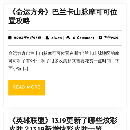
绍
《命运方舟》巴兰卡山脉摩可可位
《命
置攻略
运
方
2023
aiwan
2023年9月27日
|
aiwan
|
0 Comment
|
下午9:32
年
舟》
9
命运方舟巴兰卡山脉摩可可位置在哪?巴兰卡山脉地区的摩
月
巴
27
可可种子有9个，种子很多收集起来需要花费一点时间，下
兰
日
面小编 […]
卡
山
READ
READ MORE
脉
MORE
摩
可
可
《英雄联盟》13.19更新了哪些炫彩
位
《英
皮肤？13.19新增炫彩皮肤一览