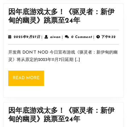
行
因年底游戏太多！《驱灵者：新伊
《2077》
因
甸的幽灵》跳票至24年
MOD
年
被
底
2023
aiwan
2023年9月27日
|
aiwan
|
0 Comment
|
下午9:32
官
年
游
9
方
开发商 DON’T NOD 今日宣布游戏《驱灵者：新伊甸的幽
月
戏
禁
27
灵》将从原定的2023年11月7日延期 […]
太
日
用
多！
READ
READ MORE
《驱
MORE
灵
者：
新
因年底游戏太多！《驱灵者：新伊
伊
因
甸的幽灵》跳票至24年
甸