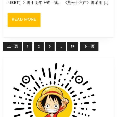
跳
27
MEET）》将于明年正式上线。 《燕云十六声》将采用 […]
话
日
票
了！
至
READ
READ MORE
《燕
24
MORE
云
年
十
六
文
上一页
1
2
3
…
19
下一页
声》
章
将
导
于
航
明
年
正
式
上
线！