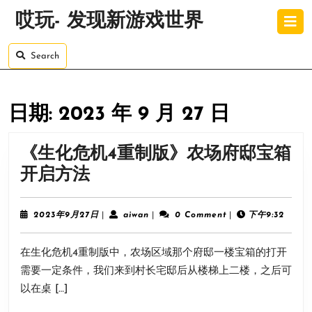
Skip
O
哎玩- 发现新游戏世界
to
B
content
Skip
Search
to
content
日期:
2023 年 9 月 27 日
《生化危机4重制版》农场府邸宝箱
《生
开启方法
化
危
2023
aiwan
2023年9月27日
|
aiwan
|
0 Comment
|
下午9:32
年
机
9
在生化危机4重制版中，农场区域那个府邸一楼宝箱的打开
月
4
27
需要一定条件，我们来到村长宅邸后从楼梯上二楼，之后可
重
日
以在桌 […]
制