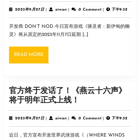
年
的
底
2023
aiwan
2023年9月27日
|
aiwan
|
0 Comment
|
下午9:32
幽
年
游
9
灵》
开发商 DON’T NOD 今日宣布游戏《驱灵者：新伊甸的幽
月
戏
跳
27
灵》将从原定的2023年11月7日延期 […]
太
日
票
多！
至
READ
READ MORE
《驱
24
MORE
灵
年
者：
新
官方终于发话了！《燕云十六声》
伊
官
将于明年正式上线！
甸
方
的
终
2023
aiwan
2023年9月27日
|
aiwan
|
0 Comment
|
下午9:32
幽
年
于
9
灵》
近日，官方宣布开发世界武侠游戏《（WHERE WINDS
月
发