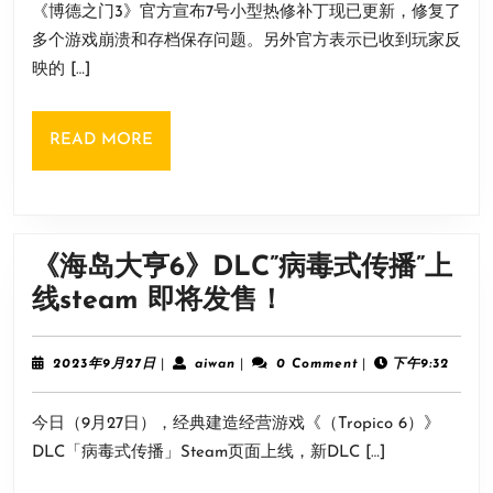
新
《博德之门3》官方宣布7号小型热修补丁现已更新，修复了
月
3》
增
27
多个游戏崩溃和存档保存问题。另外官方表示已收到玩家反
7
日
炫
映的 […]
号
彩
热
皮
READ
READ MORE
修
肤
MORE
补
一
丁
览
更
《海岛大亨6》DLC”病毒式传播”上
新！
《海
线steam 即将发售！
修
岛
复
大
2023
aiwan
2023年9月27日
|
aiwan
|
0 Comment
|
下午9:32
多
年
亨
9
个
今日（9月27日），经典建造经营游戏《（Tropico 6）》
月
6》
27
游
DLC「病毒式传播」Steam页面上线，新DLC […]
DLC”
日
戏