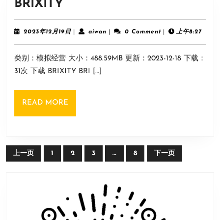
BRIXITY
BRIXITY
2023
aiwan
2023年12月19日
|
aiwan
|
0 Comment
|
上午8:27
年
12
类别：模拟经营 大小：488.59MB 更新：2023-12-18 下载：
月
19
31次 下载 BRIXITY BRI […]
日
READ
READ MORE
MORE
文
上一页
1
2
3
…
8
下一页
章
导
航