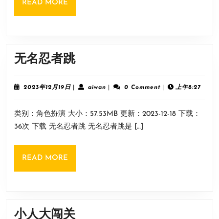
READ
READ MORE
Ultra
MORE
HD）
无
无名忍者跳
名
忍
2023
aiwan
2023年12月19日
|
aiwan
|
0 Comment
|
上午8:27
年
者
12
类别：角色扮演 大小：57.53MB 更新：2023-12-18 下载：
月
跳
19
36次 下载 无名忍者跳 无名忍者跳是 […]
日
READ
READ MORE
MORE
小
小人大闯关