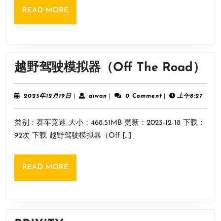
READ
READ MORE
Star）
MORE
越
越野驾驶模拟器（Off The Road）
野
驾
2023
aiwan
2023年12月19日
|
aiwan
|
0 Comment
|
上午8:27
年
驶
12
类别：赛车竞速 大小：468.51MB 更新：2023-12-18 下载：
月
模
19
92次 下载 越野驾驶模拟器（Off […]
拟
日
器
READ
READ MORE
（O
MORE
Th
R