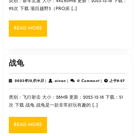
类别：赛车竞速 大小：442.65MB 更新：2023-12-18 下载：
月
3（PROJECT
19
95次 下载 项目越野3（PROJE […]
OFFROAD
日
3）
READ
READ MORE
MORE
战
战龟
龟
2023
aiwan
2023年12月19日
|
aiwan
|
0 Comment
|
上午8:27
年
12
类别：飞行射击 大小：28MB 更新：2023-12-18 下载：51
月
19
次 下载 战龟 战龟是一款非常好玩有趣的 […]
日
READ
READ MORE
MORE