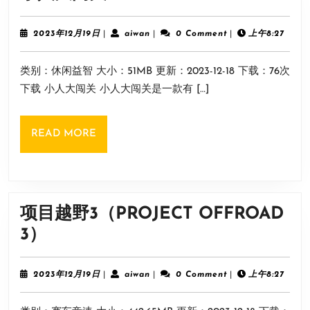
人
大
2023
aiwan
2023年12月19日
|
aiwan
|
0 Comment
|
上午8:27
年
闯
12
类别：休闲益智 大小：51MB 更新：2023-12-18 下载：76次
月
关
19
下载 小人大闯关 小人大闯关是一款有 […]
日
READ
READ MORE
MORE
项目越野3（PROJECT OFFROAD
项
3）
目
越
2023
aiwan
2023年12月19日
|
aiwan
|
0 Comment
|
上午8:27
年
野
12