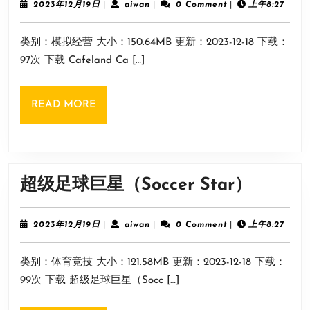
2023
aiwan
2023年12月19日
|
aiwan
|
0 Comment
|
上午8:27
年
12
类别：模拟经营 大小：150.64MB 更新：2023-12-18 下载：
月
19
97次 下载 Cafeland Ca […]
日
READ
READ MORE
MORE
超
超级足球巨星（Soccer Star）
级
足
2023
aiwan
2023年12月19日
|
aiwan
|
0 Comment
|
上午8:27
年
球
12
类别：体育竞技 大小：121.58MB 更新：2023-12-18 下载：
月
巨
19
99次 下载 超级足球巨星（Socc […]
星
日
（Socc