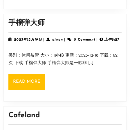
手
手榴弹大师
榴
弹
2023
aiwan
2023年12月19日
|
aiwan
|
0 Comment
|
上午8:27
年
大
12
类别：休闲益智 大小：19MB 更新：2023-12-18 下载：62
月
师
19
次 下载 手榴弹大师 手榴弹大师是一款非 […]
日
READ
READ MORE
MORE
Cafeland
Cafeland