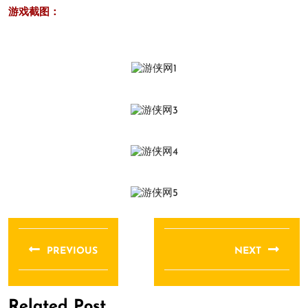
游戏截图：
文
章
PREVIOUS
NEXT
导
Previous
Next
航
post:
post:
Related Post