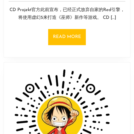
7
CDPR
离
CD Projekt官方此前宣布，已经正式放弃自家的Red引擎，
月
宣
职
16
将使用虚幻5来打造《巫师》新作等游戏。 CD […]
布
日
与
Epic
READ
READ MORE
合
MORE
作
优
化
虚
幻
5
开
发
结
构