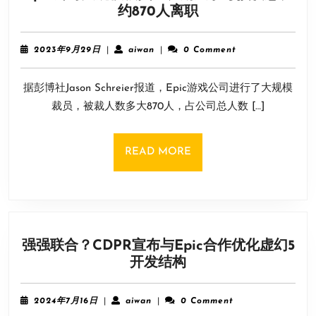
Epic
约870人离职
游
公
戏
司
开
2023
aiwan
2023年9月29日
|
aiwan
|
0 Comment
大
年
发
9
规
行
据彭博社Jason Schreier报道，Epic游戏公司进行了大规模
月
模
业
29
裁员，被裁人数多大870人，占公司总人数 […]
裁
日
下
员！
半
长
场
READ
READ MORE
期
MORE
处
于
亏
损
强强联合？CDPR宣布与Epic合作优化虚幻5
状
强
开发结构
态、
强
约
联
870
2024
aiwan
2024年7月16日
|
aiwan
|
0 Comment
合？
年
人