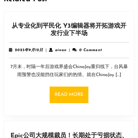
从专业化到平民化 Y3编辑器将开拓游戏开
从
发行业下半场
专
业
2023
aiwan
2023年9月12日
|
aiwan
|
0 Comment
化
年
9
到
7月末，时隔一年后游戏界盛会ChinaJoy重归线下，台风暴
月
平
12
雨预警也没能挡住玩家们的热情。就在ChinaJoy […]
民
日
化
Y3
READ
READ MORE
编
MORE
辑
器
将
开
Epic公司大规模裁员！长期处于亏损状态、
拓