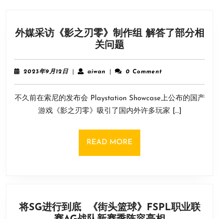
外媒采访《影之刃零》制作组 解答了部分相
外
关问题
媒
采
2023
aiwan
2023年9月12日
|
aiwan
|
0 Comment
访
年
9
《影
不久前在索尼的发布会 Playstation Showcase上公布的国产
月
之
12
游戏《影之刃零》吸引了国内外许多玩家 […]
刃
日
零》
制
READ
READ MORE
作
MORE
组
解
答
了
将SG进行到底 《街头篮球》FSPL职业联
部
将