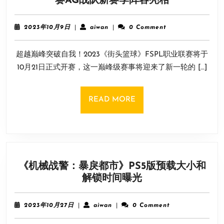
赛AG战队新赛季阵容亮相
分
SG
相
进
关
2023
aiwan
2023年10月9日
|
aiwan
|
0 Comment
行
年
问
10
到
题
超越巅峰突破自我！2023《街头篮球》FSPL职业联赛将于
月
底
9
10月21日正式开赛，这一巅峰级赛事将迎来了新一轮的 […]
《街
日
头
篮
READ
READ MORE
球》
MORE
FSPL
职
业
联
《机械战警：暴戾都市》PS5版预载大小和
赛
《机
解锁时间曝光
AG
械
战
战
队
2023
aiwan
2023年10月27日
|
aiwan
|
0 Comment
警：
年
新
10