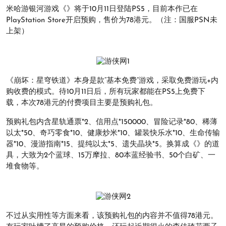
米哈游银河游戏《》将于10月11日登陆PS5，目前本作已在
PlayStation Store开启预购，售价为78港元。（注：国服PSN未
上架）
《崩坏：星穹铁道》本身是款“基本免费”游戏，采取免费游玩+内
购收费的模式。待10月11日后，所有玩家都能在PS5上免费下
载，本次78港元的付费项目主要是预购礼包。
预购礼包内含星轨通票*2、信用点*150000、冒险记录*80、稀薄
以太*50、奇巧零食*10、健康炒米*10、罐装快乐水*10、生命传输
器*10、漫游指南*15、提纯以太*5、遗失晶块*5。换算成《》的道
具，大致为2个蓝球、15万摩拉、80本蓝经验书、50个白矿、一
堆食物等。
不过从实用性等方面来看，该预购礼包的内容并不值得78港元。