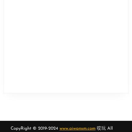
CopyRight © 2019-2024
www.aiwanxm.com
哎玩 All