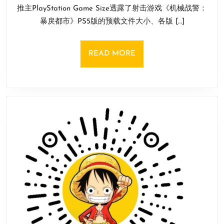
暴
赛
推主PlayStation Game Size透露了射击游戏《机械战警：
月
戾
季
27
暴戾都市》PS5版的预载文件大小、各版 […]
都
日
阵
市》
容
PS5
亮
READ
READ MORE
版
相
MORE
预
载
大
小
和
解
锁
时
间
曝
光