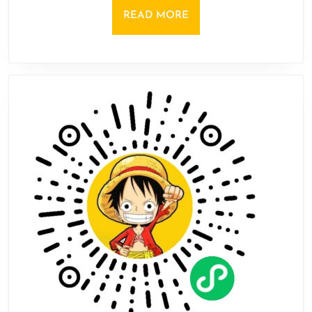
《OPUS：
READ
READ MORE
心
MORE
相
吾
山》
的
全
球
发
行
商