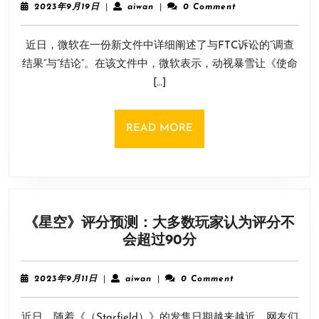
评
2023
aiwan
2023年9月19日
|
aiwan
|
0 Comment
动
年
9
视
近日，微软在一份新文件中详细阐述了与FTC诉讼的“调查
月
暴
19
结果”与“结论”。在该文件中，微软表示，动视暴雪让《使命
雪
日
[…]
让
《使
命
READ
READ MORE
召
MORE
唤》
离
开
Steam：
《星空》评分预测：大多数玩家认为评分不
彻
《星
会超过90分
底
空》
的
评
失
2023
aiwan
2023年9月11日
|
aiwan
|
0 Comment
分
败
年
9
预
近日，随着《（Starfield）》的发售日期越来越近，网友们
月