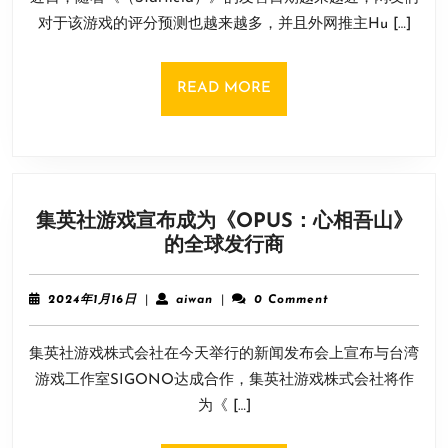
测：
11
对于该游戏的评分预测也越来越多，并且外网推主Hu […]
大
日
多
数
READ
READ MORE
玩
MORE
家
认
为
评
集英社游戏宣布成为《OPUS：心相吾山》
分
集
的全球发行商
不
英
会
社
超
2024
aiwan
2024年1月16日
|
aiwan
|
0 Comment
游
年
过
1
戏
90
集英社游戏株式会社在今天举行的新闻发布会上宣布与台湾
月
宣
分
16
游戏工作室SIGONO达成合作，集英社游戏株式会社将作
布
日
为《 […]
成
为