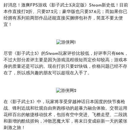
好消息！激爽FPS游戏《影子武士3决定版》Steam新史低！目前
本作直接打2折、只要27.2元；豪华版也只要37.6元；而如果你已
经拥有系列前两部作品还能直接买捆绑包补齐，简直不要太便
宜！
尽管《影子武士3》的Steam玩家评价比较低，好评率只有66%，
不过大部分差评主要是因为游戏流程很短而定价却较高；游戏本
身的质量还是可以的。现在打折只要27块钱，价格问题已经不存
在了，所以感兴趣的朋友可以趁现在入手了。
在《影子武士3》中，玩家将享受穿越神话日本国度的快节奏枪
战、锋利近战和壮观自由奔跑移动的超暴力融合体验。交替运用
花样百出的敏捷移动技术，包括有空中突进、飞檐走壁、二段跳
和新增的酷炫抓钩，冲散恶魔大军，将末日变成崭新一天的紧张
刺激之旅！