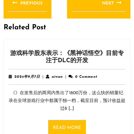
章
PREVIOUS
NEXT
导
Previous
Next
航
post:
post:
Related Post
游戏科学股东表示：《黑神话悟空》目前专
游
注于DLC的开发
戏
科
2024
aiwan
2024年9月7日
|
aiwan
|
0 Comment
学
年
9
股
《》在发售后的两周内售出了1800万份，这么快的销量纪
月
东
7
录在全球游戏行业中都属于独一档，截至目前，预计收益超
表
日
过8 […]
示：
《黑
神
READ
READ MORE
话