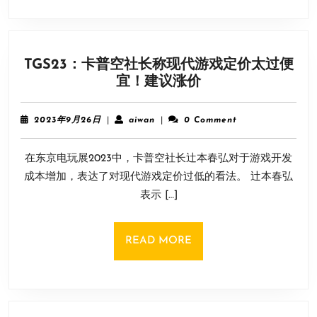
戏
《再
见
TGS23：卡普空社长称现代游戏定价太过便
断
TGS23：
宜！建议涨价
刀》
卡
上
普
架
2023
aiwan
2023年9月26日
|
aiwan
|
0 Comment
空
年
Steam
9
社
在东京电玩展2023中，卡普空社长辻本春弘对于游戏开发
月
长
26
成本增加，表达了对现代游戏定价过低的看法。 辻本春弘
称
日
表示 […]
现
代
游
READ
READ MORE
戏
MORE
定
价
太