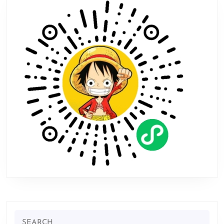
过
便
宜！
建
议
涨
价
Search