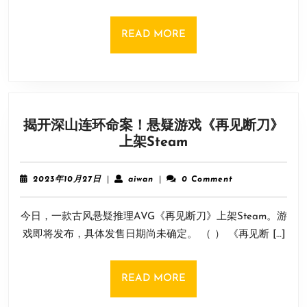
到
黎
READ
READ MORE
明
MORE
RE》
Steam
玩
家
揭开深山连环命案！悬疑游戏《再见断刀》
数
揭
上架Steam
已
开
不
深
足
2023
aiwan
2023年10月27日
|
aiwan
|
0 Comment
山
年
千
10
连
人
今日，一款古风悬疑推理AVG《再见断刀》上架Steam。游
月
环
27
戏即将发布，具体发售日期尚未确定。 （ ） 《再见断 […]
命
日
案！
悬
READ
READ MORE
疑
MORE
游