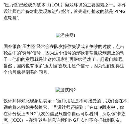
“压力怪”已经成为破坏《(LOL》游戏环境的主要因素之一。本作
设计师也准备对此类现象进行整治，首先进行整改的就是“PING
点轮盘”。
国外很多“压力怪”经常会在队友操作失误或者争吵的时候，点击
轮盘中的“诱导”信号，因为这个信号的形状非常像绞刑架上的钩
子，他们的意思就是让这位玩家别再继续游戏了，赶紧自裁吧。
当然，国内也有很多“压力怪”喜欢用这个信号，因为他们觉得这
个信号像是倒着的问号。
设计师得知此现象后表示：“这种用法是不可接受的，我们会在不
远的将来移除并替换它。”且设计师还提到：“在13.19版本中，你
在计分板上PING队友的信息只能你自己可以看到，所以像“卡兹
克（XXX）—存活”这种信息连续PING几次也不会打扰到队友。