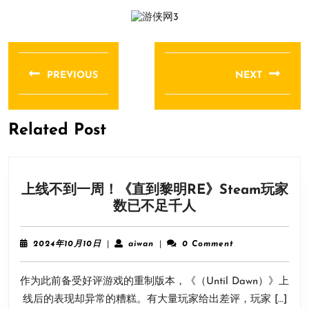
文
章
PREVIOUS
NEXT
导
Previous
Next
航
post:
post:
Related Post
上线不到一周！《直到黎明RE》Steam玩家
上
数已不足千人
线
不
2024
aiwan
2024年10月10日
|
aiwan
|
0 Comment
到
年
10
一
作为此前备受好评游戏的重制版本，《（Until Dawn）》上
月
周！
10
线后的表现却异常的糟糕。有大量玩家给出差评，玩家 […]
《直
日