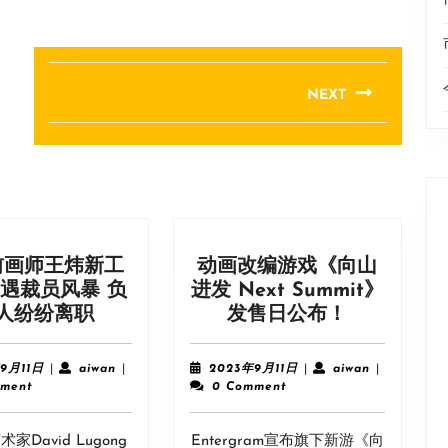
NEXT
Next
post:
前画师王炜新工
动画改编游戏《向山
遇裁员风暴 负
进发 Next Summit》
暴
动
人纷纷离职
发售日公布！
雪
画
前
改
2023
aiwan
2023
aiwan
9月11日
|
aiwan
|
2023年9月11日
|
aiwan
|
画
编
年
年
ment
0 Comment
9
9
师
游
月
月
王
戏
家David Lugong
11
Entergram宣布旗下新游《向
11