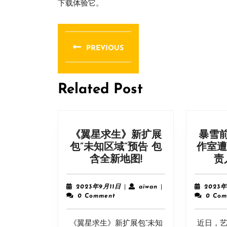
下载体验它。
文
章
PREVIOUS
导
Previous
post:
航
Related Post
《翼星求生》新扩展
暴雪
包”未知区域”预告 包
作室遭
《翼
含全新地图!
责
星
求
2023
aiwan
2023年9月11日
|
aiwan
|
2023年
生》
年
0 Comment
0 Com
9
新
月
扩
《翼星求生》新扩展包“未知
11
近日，艺术