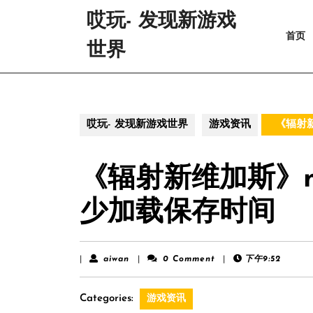
Skip
哎玩- 发现新游戏
to
首页
content
世界
Skip
to
content
哎玩- 发现新游戏世界
游戏资讯
《辐射新
《辐射新维加斯》m
少加载保存时间
aiwan
|
aiwan
|
0 Comment
|
下午9:52
Categories:
游戏资讯