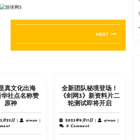
NEXT
Next
post:
是真文化出海
全新团队秘境登场！
新华社点名称赞
《剑网3》新资料片二
这
全
原神
轮测试即将开启
次
新
是
团
2024
aiwan
2023
aiwan
年3月23日
|
aiwan
|
2023年9月11日
|
aiwan
|
真
队
年
年
ment
0 Comment
3
9
文
秘
月
月