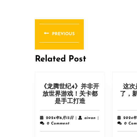
文
章
PREVIOUS
导
Previous
post:
航
Related Post
《龙腾世纪4》并非开
这次
放世界游戏！关卡都
了，
《龙
是手工打造
腾
世
2024
aiwan
2024年6月13日
|
aiwan
|
2024
纪
年
0 Comment
0 Com
6
4》
月