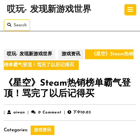
Skip
O
哎玩- 发现新游戏世界
to
B
content
Skip
Search
to
content
哎玩- 发现新游戏世界
游戏资讯
《星空》Steam热销
榜单霸气登顶！骂完了以后记得买
《星空》Steam热销榜单霸气登
顶！骂完了以后记得买
aiwan
|
aiwan
|
0 Comment
|
下午10:03
Categories:
游戏资讯