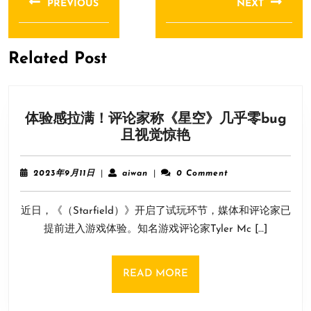
PREVIOUS
NEXT
导
Previous
Next
航
post:
post:
Related Post
体验感拉满！评论家称《星空》几乎零bug
体
且视觉惊艳
验
感
2023
aiwan
2023年9月11日
|
aiwan
|
0 Comment
拉
年
9
满！
近日，《（Starfield）》开启了试玩环节，媒体和评论家已
月
评
11
提前进入游戏体验。知名游戏评论家Tyler Mc […]
论
日
家
称
READ
READ MORE
《星
MORE
空》