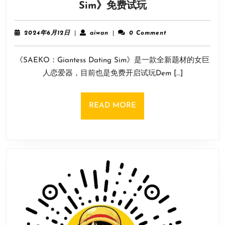
恋
Sim》免费试玩
Reload》
爱
手
模
柄
2024
aiwan
2024年6月12日
|
aiwan
|
0 Comment
拟
年
6
器
《SAEKO：Giantess Dating Sim》是一款全新题材的女巨
月
《SAEKO：
12
人恋爱器，目前也是免费开启试玩Dem […]
Giantess
日
Dating
Sim》
READ
READ MORE
免
MORE
费
试
玩