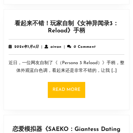
几
乎
零
看起来不错！玩家自制《女神异闻录3：
bug
看
Reload》手柄
且
起
视
来
觉
2024
aiwan
2024年1月4日
|
aiwan
|
0 Comment
不
年
惊
1
错！
艳
近日，一位网友自制了《（Persona 3 Reload）》手柄，整
月
玩
4
体外观蓝白色调，看起来还是非常不错的，让我 […]
家
日
自
制
READ
READ MORE
《女
MORE
神
异
闻
录
恋爱模拟器《SAEKO：Giantess Dating
3：