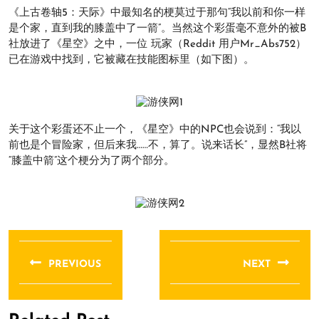
《上古卷轴5：天际》中最知名的梗莫过于那句“我以前和你一样
是个家，直到我的膝盖中了一箭”。当然这个彩蛋毫不意外的被B
社放进了《星空》之中，一位 玩家（Reddit 用户Mr_Abs752）
已在游戏中找到，它被藏在技能图标里（如下图）。
关于这个彩蛋还不止一个，《星空》中的NPC也会说到：“我以
前也是个冒险家，但后来我……不，算了。说来话长”，显然B社将
“膝盖中箭”这个梗分为了两个部分。
文
章
PREVIOUS
NEXT
导
Previous
Next
航
post:
post: