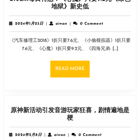
重
Steam
地狱》新史低
大
每
改
日
进
2024
aiwan
2024年1月23日
|
aiwan
|
0 Comment
特
年
1
惠：
《汽车修理工2018》1折只要7.6元、《小偷模拟器》1折只要
月
《心
23
7.6元、《心魔》1折只要9.2元、《四海兄弟: […]
魔》
日
只
要
READ
READ MORE
9.2
MORE
元
《绿
色
地
原神新活动引发音游玩家狂喜，剧情遍地是
狱》
原
梗
新
神
史
新
低
2024
aiwan
2024年5月8日
|
aiwan
|
0 Comment