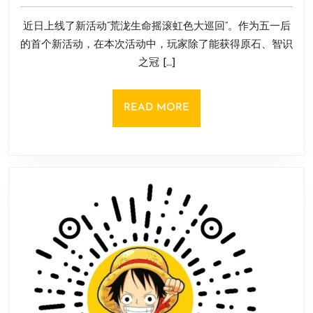
活
年
5
动
近日上线了新活动“荒泷生命摇滚虹色大巡回”。作为五一后
月
引
8
的首个新活动，在本次活动中，玩家除了能获得原石、智识
发
日
之冠 […]
音
游
玩
READ
READ MORE
家
MORE
狂
喜，
剧
情
遍
地
是
梗