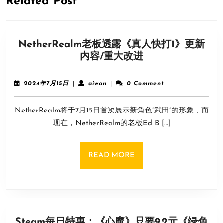
Related Post
NetherRealm老板透露《真人快打1》更新
NetherRealm
内容/重大改进
老
板
2024
aiwan
2024年7月15日
|
aiwan
|
0 Comment
透
年
7
露
NetherRealm将于7月15日首次展示新角色“武田”的形象，而
月
《真
15
现在，NetherRealm的老板Ed B […]
人
日
快
打
READ
READ MORE
1》
MORE
更
新
内
容/
Steam每日特惠：《心魔》只要9.2元《绿色