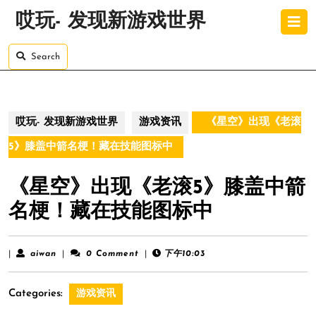
Skip
O
哎玩- 发现新游戏世界
to
B
content
Skip
Search
to
content
哎玩- 发现新游戏世界
游戏资讯
《星空》出现《老滚
5》膝盖中箭名梗！藏在技能图标中
《星空》出现《老滚5》膝盖中箭
名梗！藏在技能图标中
aiwan
|
aiwan
|
0 Comment
|
下午10:03
Categories:
游戏资讯