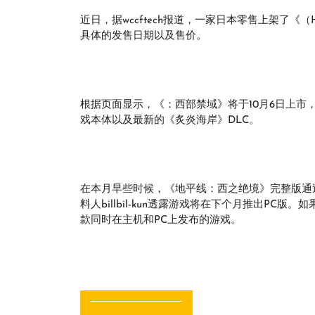
近日，据wccftech报道，一家日本零售上架了《（Hor
具体的发售日期以及售价。
根据页面显示，《：西部禁域》将于10月6日上市，
戏本体以及最新的《炙炎海岸》DLC。
在本月早些时候，《地平线：西之绝境》完整版通过
料人billbil-kun透露游戏将在下个月推出P
款同时在主机和PC上发布的游戏。
文