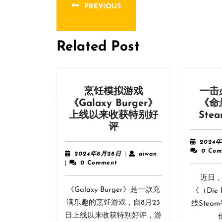
章
PREVIOUS
导
Previous
post:
航
Related Post
烹饪模拟游戏
一击
《Galaxy Burger》
《命
上线以来收获特别好
Ste
烹
评
饪
2024
模
0 Com
2024
aiwan
2024年8月28日
|
aiwan
拟
年
|
0 Comment
8
游
近日，
月
戏
《Galaxy Burger》是一款充
28
《（Die 
《Galaxy
日
满乐趣的烹饪游戏，自8月23
线Stea
Burger》
日上线以来收获特别好评，游