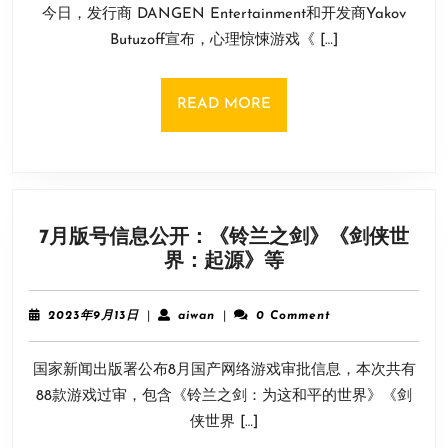
游
今日，发行商 DANGEN Entertainment和开发商Yakov
月
戏
22
Butuzoff宣布，心理惊悚游戏《 […]
《洛
日
蕾
塔》
READ
READ MORE
宣
MORE
布
将
于
4
7月版号信息公开：《铃兰之剑》《剑侠世
月
7
界：起源》等
11
月
日
版
登
2023
aiwan
2023年9月13日
|
aiwan
|
0 Comment
号
年
陆
9
信
主
国家新闻出版署公布8月国产网络游戏审批信息，本次共有
月
息
机！
13
88款游戏过审，包含《铃兰之剑：为这和平的世界》《剑
公
日
侠世界 […]
开：