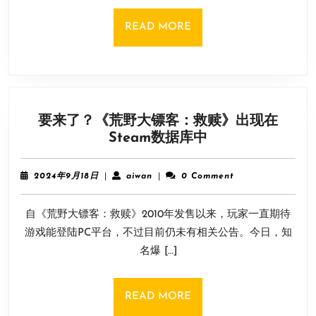
《铃
兰
READ
READ MORE
之
MORE
剑》
《剑
侠
世
要来了？《荒野大镖客：救赎》出现在
界：
要
Steam数据库中
起
来
源》
了？
等
2024
aiwan
2024年9月18日
|
aiwan
|
0 Comment
《荒
年
9
野
自《荒野大镖客：救赎》2010年发售以来，玩家一直期待
月
大
18
游戏能登陆PC平台，不过目前仍未有相关公告。今日，知
镖
日
名爆 […]
客：
救
赎》
READ
READ MORE
出
MORE