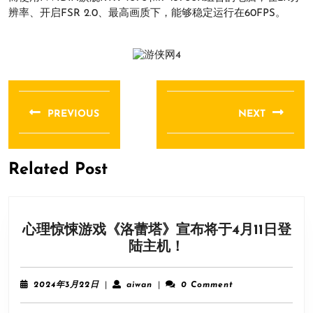
辨率、开启FSR 2.0、最高画质下，能够稳定运行在60FPS。
文
章
PREVIOUS
NEXT
导
Previous
Next
航
post:
post:
Related Post
心理惊悚游戏《洛蕾塔》宣布将于4月11日登
心
陆主机！
理
惊
2024
aiwan
2024年3月22日
|
aiwan
|
0 Comment
悚
年
3