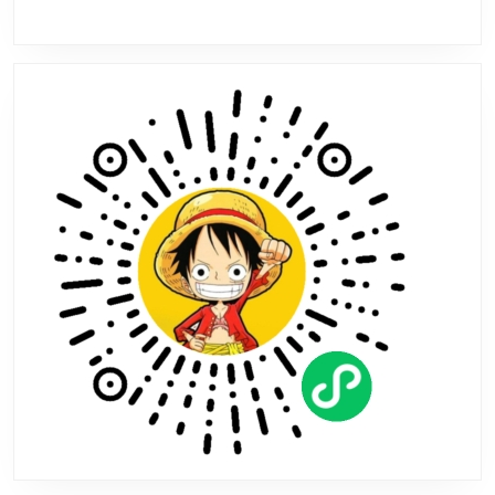
现
在
Steam
数
据
库
中