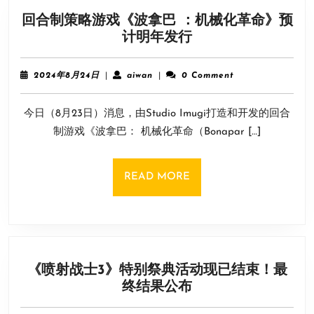
回合制策略游戏《波拿巴 ：机械化革命》预
回
计明年发行
合
制
2024
aiwan
2024年8月24日
|
aiwan
|
0 Comment
策
年
8
略
今日（8月23日）消息，由Studio Imugi打造和开发的回合
月
游
24
制游戏《波拿巴： 机械化革命（Bonapar […]
戏
日
《波
拿
READ
READ MORE
巴
MORE
：
机
械
化
《喷射战士3》特别祭典活动现已结束！最
革
《喷
终结果公布
命》
射
预