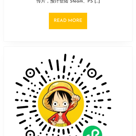
传片，预计登陆 Steam、PS […]
游
日
戏
《Eden’s
READ
READ MORE
Guardian》
MORE
众
筹
宣
传
片
公
开