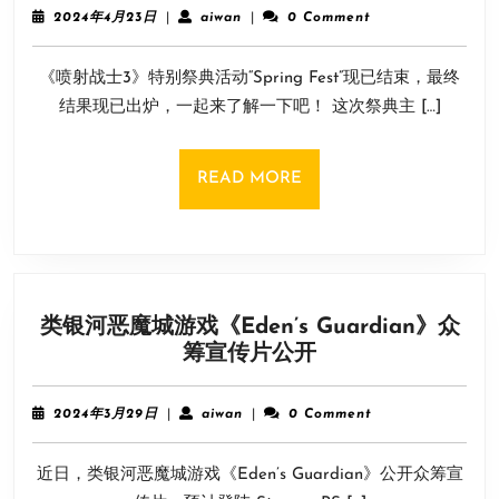
战
计
2024
aiwan
2024年4月23日
|
aiwan
|
0 Comment
士
年
明
4
3》
年
《喷射战士3》特别祭典活动“Spring Fest”现已结束，最终
月
特
发
23
结果现已出炉，一起来了解一下吧！ 这次祭典主 […]
别
日
行
祭
典
READ
READ MORE
活
MORE
动
现
已
结
类银河恶魔城游戏《Eden’s Guardian》众
束！
类
筹宣传片公开
最
银
终
河
结
2024
aiwan
2024年3月29日
|
aiwan
|
0 Comment
恶
年
果
3
魔
公
近日，类银河恶魔城游戏《Eden’s Guardian》公开众筹宣
月
城
布
29