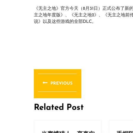
《无主之地》官方今天（8月31日）正式公布了新
主之地年度版》、《无主之地2》、《无主之地前
说》以及这些游戏的全部DLC。
文
章
PREVIOUS
导
Previous
post:
航
Related Post