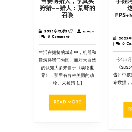
当赛博猎人，享真实
手握阿
狩猎——猎人：荒野的
当
召唤
FPS
赛
博
2023
aiwan
2023年12月21日
|
aiwan
猎
年
|
0 Comment
2023
12
人，
|
0 C
月
享
生活在拥挤的城市中，机器和
21
真
日
今年4
建筑将我们包围。而对大自然
实
《202
的认知大多来自于《动物世
狩
告》中披
界》，那里有各种美丽的动
猎
布数据，
物、未被污 […]
——
猎
人：
READ
READ MORE
荒
MORE
R
野
的
召