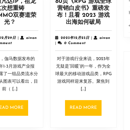
凡达IP，祖龙
80页《RPG 游戏全球
这次想重铸
营销白皮书》重磅发
+MMO双赛道荣
布！且看 2023 游戏
手
80
光？
出海如何破局
握
页
阿
《RPG
2023
aiwan
2023
aiwan
年12月29日
|
aiwan
2023年12月23日
|
aiwan
凡
游
年
年
omment
|
0 Comment
12
12
达
戏
月
月
IP，
全
月，伽马数据发布的
29
对于游戏行业来说，2023年
23
祖
球
日
日
3年1-3月游戏产业报
无疑是“回暖”的一年，作为全
龙
营
露了一组品类流水分
球最大的移动游戏品类，RPG
这
销
从图表可以看出，目
游戏同样迎来复苏。聚焦到
次
白
前（ […]
[…]
想
皮
重
书》
铸
重
READ
READ
EAD MORE
READ MORE
FPS+MMO
磅
MORE
MORE
双
发
赛
布！