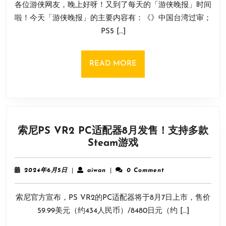
各位游侠网友，晚上好呀！又到了每天的「游侠晚报」时间
月
神
14
啦！今天「游侠晚报」的主要内容有：《》中国台湾过审；
话》
日
PS5 […]
中
国
台
READ
READ MORE
湾
MORE
过
审！
PS5
Pro
索尼PS VR2 PC适配器8月发售！支持多款
超
索
Steam游戏
畅
尼
销
PS
2024
aiwan
2024年6月5日
|
aiwan
|
0 Comment
VR2
年
6
PC
索尼官方宣布，PS VR2的PC适配器将于8月7日上市，售价
月
适
5
59.99美元（约434人民币）/8480日元（约 […]
配
日