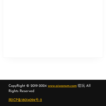
CopyRight © 2019-2024
www.aiwanxm.com
哎玩 All
Rights Reserved
闽ICP备18014094号-2