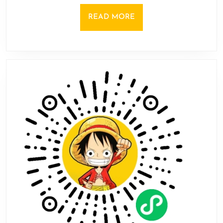
器
8
READ
READ MORE
月
MORE
发
售！
支
持
多
款
Steam
游
戏