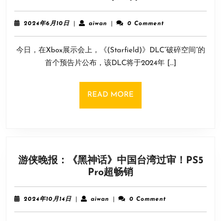
空》
DLC”
2024
aiwan
2024年6月10日
|
aiwan
|
0 Comment
破
年
6
碎
今日，在Xbox展示会上，《(Starfield)》DLC“破碎空间”的
月
空
10
首个预告片公布，该DLC将于2024年 […]
间”
日
首
个
READ
READ MORE
预
MORE
告
片
公
布！
游侠晚报：《黑神话》中国台湾过审！PS5
2024
游
Pro超畅销
年
侠
上
晚
线
2024
aiwan
2024年10月14日
|
aiwan
|
0 Comment
报：
年
10
《黑