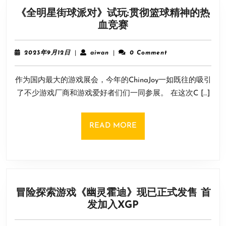
《全明星街球派对》试玩:贯彻篮球精神的热
《全
血竞赛
明
星
2023
aiwan
2023年9月12日
|
aiwan
|
0 Comment
街
年
9
球
作为国内最大的游戏展会，今年的ChinaJoy一如既往的吸引
月
派
12
了不少游戏厂商和游戏爱好者们们一同参展。 在这次C […]
对》
日
试
玩:
READ
READ MORE
贯
MORE
彻
篮
球
精
冒险探索游戏《幽灵霍迪》现已正式发售 首
神
冒
发加入XGP
的
险
热