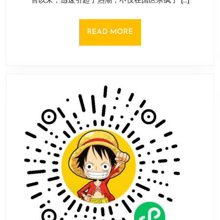
售以来，迅速引起了热潮，不仅在国区杀疯了 […]
《我
日
被
美
READ
READ MORE
女
MORE
包
围
了》
冲
上
全
球
热
销
榜
第
五