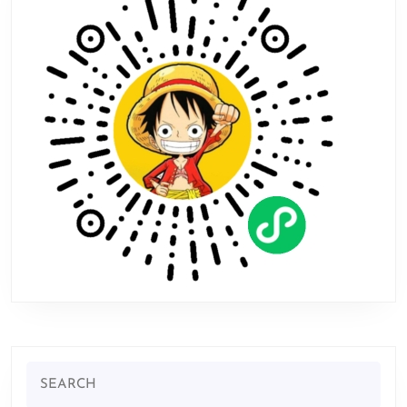
新
上
线
守
护
孩
子
健
康
Search
for: