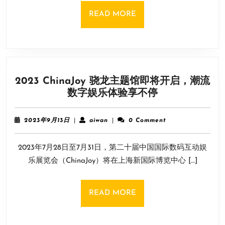
令
READ
READ MORE
人
MORE
印
象
深
刻
2023 ChinaJoy 骁龙主题馆即将开启，潮流
点
2023
数字娱乐体验享不停
燃
ChinaJoy
对
骁
VR
2023
aiwan
2023年9月13日
|
aiwan
|
0 Comment
龙
年
的
9
主
兴
2023年7月28日至7月31日，第二十届中国国际数码互动娱
月
题
趣
13
乐展览会（ChinaJoy）将在上海新国际博览中心 […]
馆
日
即
将
READ
READ MORE
开
MORE
启，