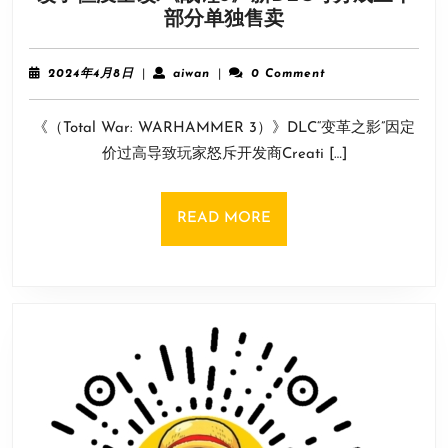
改
部分单独售卖
馆
了
等
但
多
2024
aiwan
2024年4月8日
|
aiwan
|
0 Comment
没
种
年
4
全
要
《（Total War: WARHAMMER 3）》DLC“变革之影”因定
月
改!
素！
8
价过高导致玩家怒斥开发商Creati […]
《战
日
锤
3》
READ
READ MORE
新
MORE
DLC
可
分
成
三
个
部
分