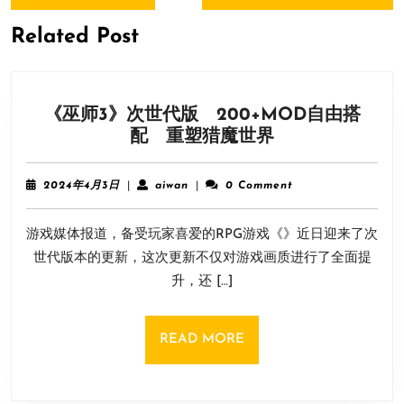
Previous
Next
航
post:
post:
Related Post
《巫师3》次世代版 200+MOD自由搭
《巫
配 重塑猎魔世界
师
3》
2024
aiwan
2024年4月3日
|
aiwan
|
0 Comment
次
年
4
世
游戏媒体报道，备受玩家喜爱的RPG游戏《》近日迎来了次
月
代
3
世代版本的更新，这次更新不仅对游戏画质进行了全面提
版
日
升，还 […]
200+MOD
自
由
READ
READ MORE
搭
MORE
配
重