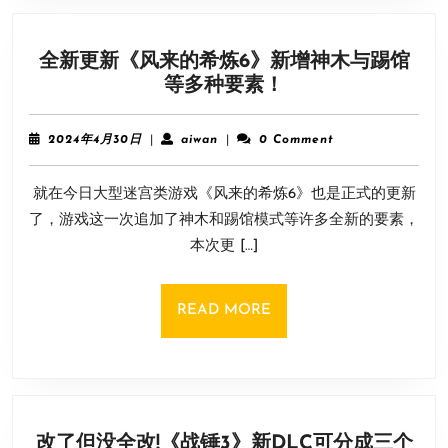
塑
猎
全新更新《风来的希炼6》新增神木与踢馆
魔
全
等多种要素！
世
新
界
更
2024
aiwan
2024年4月30日
|
aiwan
|
0 Comment
新
年
4
《风
就在今日大型迷宫类游戏《风来的希炼6》也是正式的更新
月
来
30
了，游戏这一次追加了神木和踢馆模式等许多全新的要素，
的
日
本次更 […]
希
炼
6》
READ
READ MORE
新
MORE
增
神
木
与
改了但没全改!《战锤3》新DLC可分成三个
踢