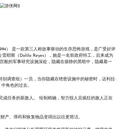
梦魇：沙堡1994） 是一款第三人称故事驱动的生存恐怖游戏，是广受好评
拉·雷耶斯（Dalila Reyes），她是一名前政府特工，后来成为
）特工。在迷宫般的军事研究设施深处，隐藏在僻静的黑暗中，隐藏着一
xacore特别调查组）一员，当你隐藏在绝密设施中的秘密时，达利拉·
98》中角色的过去。
完成任务的新敌人。 绘制精确，智力惊人且疯狂的敌人正在
使管理财产、弹药和恢复物品变得比以往更简洁。