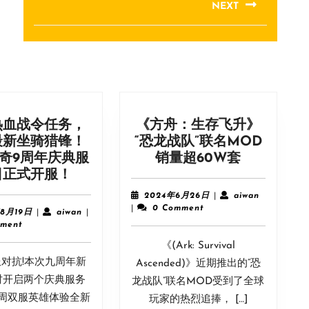
NEXT
Next
post:
热血战令任务，
《方舟：生存飞升》
最新坐骑猎锋！
“恐龙战队”联名MOD
《方
奇9周年庆典服
销量超60W套
完
舟：
日正式开服！
成
生
2024
aiwan
2024年6月26日
|
aiwan
热
存
年
|
0 Comment
2024
aiwan
年8月19日
|
aiwan
|
6
血
飞
年
ment
月
8
战
升》
《(Ark: Survival
26
月
令
“恐
日
对抗!本次九周年新
19
Ascended)》近期推出的“恐
任
龙
日
时开启两个庆典服务
龙战队”联名MOD受到了全球
务，
战
周双服英雄体验全新
玩家的热烈追捧， […]
领
队”