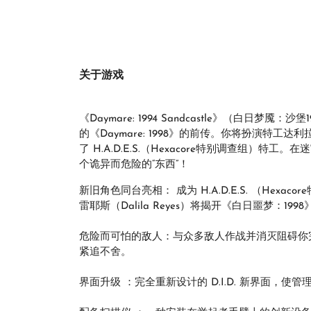
关于游戏
《Daymare: 1994 Sandcastle》（白日
的《Daymare: 1998》的前传。你将扮演特工达利
了 H.A.D.E.S.（Hexacore特别调查组
个诡异而危险的“东西”！
新旧角色同台亮相： 成为 H.A.D.E.S. （He
雷耶斯（Dalila Reyes）将揭开《白日噩梦：19
危险而可怕的敌人：与众多敌人作战并消灭阻碍你
紧追不舍。
界面升级 ：完全重新设计的 D.I.D. 新界面，