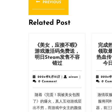
章
PREVIOUS
导
Previous
post:
航
Related Post
《美女，应接不暇》
完成
游戏激活码免费送，
领取
明日Steam发售不容
热血传
《美
错过
今
女，
应
2024
aiwan
2024年5月15日
|
aiwan
|
2024
接
年
0 Comment
0 Com
5
不
月
暇》
随着《完蛋！我被美女包围
15
激情双服
游
日
了》的爆火，真人互动游戏层
服将同
戏
出不穷，而游戏中女主的颜值
器，前三
激