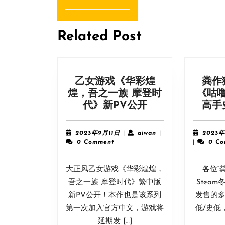
导
Previous
post:
航
Related Post
乙女游戏《华彩煌
粪作
煌，吾之一族 摩登时
《咕
乙
代》新PV公开
高手
女
游
2023
aiwan
2023年9月11日
|
aiwan
|
2023
戏
年
0 Comment
|
0 C
9
《华
月
彩
大正风乙女游戏《华彩煌煌，
11
各位“
煌
日
吾之一族 摩登时代》繁中版
Stea
煌，
新PV公开！本作也是该系列
发售的多
吾
第一次加入官方中文，游戏将
低/史低
之
延期发 […]