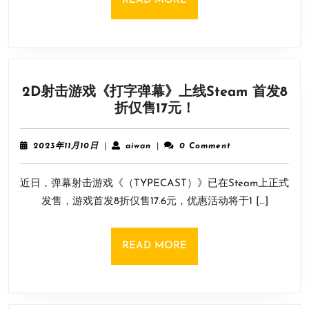
READ MORE
在
MORE
Target
的
促
销
2D射击游戏《打字弹幕》上线Steam 首发8
价
2D
折仅售17元！
高
射
于
击
原
2023
aiwan
2023年11月10日
|
aiwan
|
0 Comment
游
年
价
11
戏
近日，弹幕射击游戏《（TYPECAST）》已在Steam上正式
月
《打
10
发售，游戏首发8折仅售17.6元，优惠活动将于1 […]
字
日
弹
幕》
READ
READ MORE
上
MORE
线
Steam
首