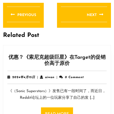
文
章
PREVIOUS
NEXT
导
Previous
Next
航
post:
post:
Related Post
优惠？《索尼克超级巨星》在Target的促销
优
价高于原价
惠？
《索
2024
aiwan
2024年4月15日
|
aiwan
|
0 Comment
尼
年
4
克
《（Sonic Superstars）》发售已有一段时间了，而近日，
月
超
15
Reddit论坛上的一位玩家分享了自己的发 […]
级
日
巨
星》
READ