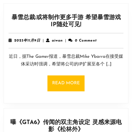
暴雪总裁:或将制作更多手游 希望暴雪游戏
暴
IP随处可见!
雪
总
2023
aiwan
2023年11月9日
|
aiwan
|
0 Comment
裁:
年
11
或
近日，据The Gamer报道，暴雪总裁Mike Ybarra在接受媒
月
将
9
体采访时强调，希望将公司的IP扩展至各个 […]
制
日
作
更
READ
READ MORE
多
MORE
手
游
希
望
曝《GTA6》传闻的双主角设定 灵感来源电
暴
曝
影《松林外》
雪