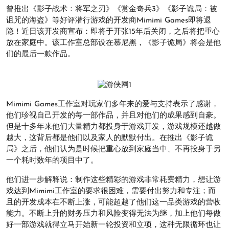
曾推出《影子战术：将军之刃》《赏金奇兵3》《影子诡局：被
诅咒的海盗》等好评潜行游戏的开发商Mimimi Games即将退
隐！近日该开发商宣布：即将于开张15年后关闭，之后将把重心
放在家庭中。该工作室总部设在慕尼黑，《影子诡局》将会是他
们的最后一款作品。
Mimimi Games工作室对玩家们多年来的爱与支持表示了感谢，
他们珍视自己开发的每一部作品，并且对他们的成果感到自豪。
但是十多年来他们大量精力都投身于游戏开发，游戏规模还越做
越大，这背后都是他们以及家人的默默付出。在推出《影子诡
局》之后，他们认为是时候把重心放到家庭当中、不再投身于另
一个耗时数年的项目中了。
他们进一步解释说：制作这些精彩的游戏非常耗费精力，想让游
戏达到Mimimi工作室的要求很困难，需要付出努力和专注；而
且的开发成本在不断上涨，可能超越了他们这一品类游戏的营收
能力。不断上升的财务压力和风险变得无法为继，加上他们每做
好一部游戏就得立马开始新一轮投资和立项，这种无限循环也让