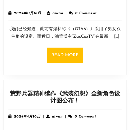
《GTA6》
游
传
戏
2023
aiwan
2023年11月16日
|
aiwan
|
0 Comment
闻
年
IP
11
的
随
我们已经知道，此前有爆料称《（GTA6）》采用了男女双
月
双
处
16
主角的设定。而近日，油管博主“ZacCoxTV”在最新一 […]
主
日
可
角
见!
设
READ
READ MORE
定
MORE
灵
感
来
源
荒野兵器精神续作《武装幻想》全新角色设
电
荒
计图公布！
影
野
《松
兵
林
2024
aiwan
2024年4月10日
|
aiwan
|
0 Comment
器
年
外》
4
精