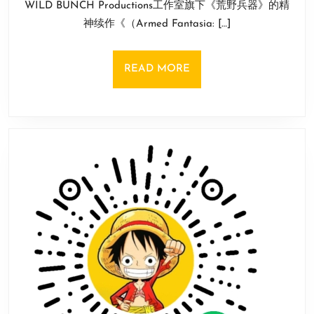
WILD BUNCH Productions工作室旗下《荒野兵器》的精
月
神
10
神续作《（Armed Fantasia: […]
续
日
作
《武
READ
READ MORE
装
MORE
幻
想》
全
新
角
色
设
计
图
公
布！