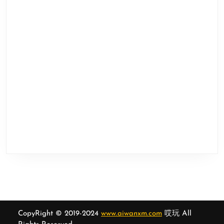
CopyRight © 2019-2024
www.aiwanxm.com
哎玩 All