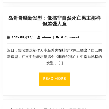
告
大
的
岛哥哥晒新发型：像搞非自然死亡男主那样
药
岛
但差强人意
来
哥
了!
哥
2024
aiwan
2024年9月7日
|
aiwan
|
0 Comment
晒
年
9
新
近日，知名游戏制作人小岛秀夫在社交软件上晒出了自己的
月
发
7
新造型，在文中他表示想搞个《非自然死亡》中堂系风格的
型：
日
发型， […]
像
搞
非
READ
READ MORE
自
MORE
然
死
亡
男