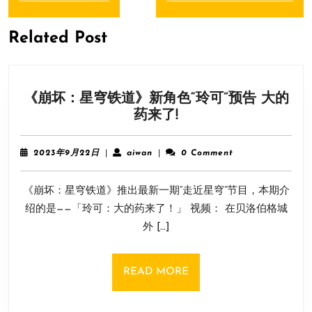
Previous
Next
航
post:
post:
Related Post
《崩坏：星穹铁道》新角色“玲可”预告 大的
《崩
药来了!
坏：
星
2023
aiwan
2023年9月22日
|
aiwan
|
0 Comment
穹
年
9
铁
《崩坏：星穹铁道》推出最新一期“走近星穹”节目，本期介
月
道》
22
绍的是——「玲可：大的药来了！」 视频： 在贝洛伯格城
新
日
外 […]
角
色
“玲
READ
READ MORE
可”
MORE
预