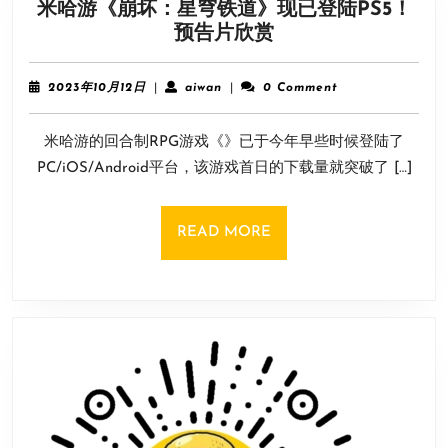
米哈游《崩坏：星穹铁道》现已登陆PS5！
主
米
预告片欣赏
那
哈
样
游
但
2023
aiwan
2023年10月12日
|
aiwan
|
0 Comment
《崩
差
年
10
坏：
强
米哈游的回合制RPG游戏《》已于今年早些时候登陆了
月
星
人
12
PC/iOS/Android平台，该游戏首日的下载量就突破了 […]
穹
意
日
铁
道》
READ
READ MORE
现
MORE
已
登
陆
PS5！
预
告
片
欣