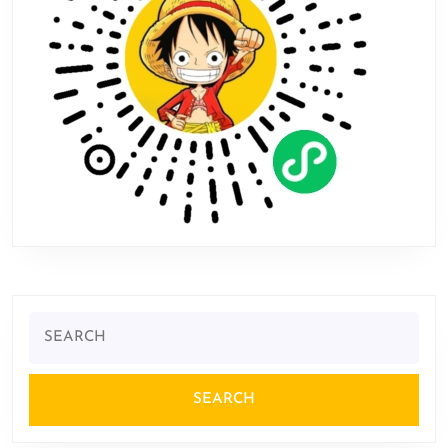
赏
Search
for: