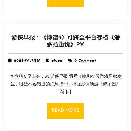
梦
MORE
“谜
拟
丘”
10
游侠早报：《博德3》可跨全平台存档《潘
月
游
多拉边境》PV
底
侠
参
早
战！
2023
aiwan
2023年9月11日
|
aiwan
|
0 Comment
报：
年
9
《博
各位朋友早上好，来“游侠早报”看看昨晚和今晨游戏界都发
月
德
11
生了哪些不容错过的消息吧~ 1，搞怪沙盒新游《鸽子器》
3》
日
新 […]
可
跨
全
READ
READ MORE
平
MORE
台
存