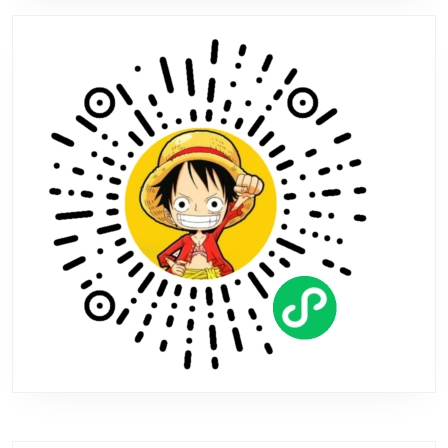
档
《潘
多
拉
边
境》
PV