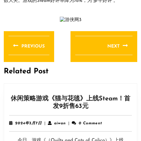
数大关。游戏的Steam好评率降为78%，为“多半好评”。
文
章
PREVIOUS
NEXT
导
Previous
Next
航
post:
post:
Related Post
休闲策略游戏《猫与花毯》上线Steam！首
休
发9折售63元
闲
策
2024
aiwan
2024年3月7日
|
aiwan
|
0 Comment
略
年
3
游
今日，游戏《（Quilts and Cats of Calico）》上线
月