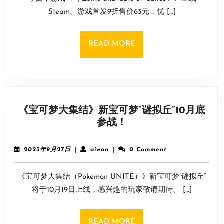
戏
7
Steam。游戏首发9折售价63元，优 […]
《猫
日
与
花
READ
READ MORE
毯》
MORE
上
线
Steam！
首
《宝可梦大集结》新宝可梦“谜拟丘”10月底
发
《宝
参战！
9
可
折
梦
售
2023
aiwan
2023年9月27日
|
aiwan
|
0 Comment
大
年
63
9
集
元
《宝可梦大集结（Pokemon UNITE）》新宝可梦“谜拟丘”
月
结》
27
将于10月19日上线，感兴趣的玩家敬请期待。 […]
新
日
宝
可
READ
READ MORE