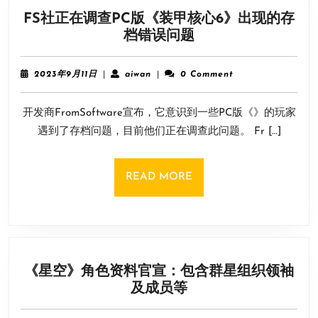
FS社正在调查PC版《装甲核心6》出现的存
FS
档错误问题
社
正
2023
aiwan
2023年9月11日
|
aiwan
|
0 Comment
在
年
9
调
开发商FromSoftware宣布，它意识到一些PC版《》的玩家
月
查
11
遇到了存档问题，目前他们正在调查此问题。 Fr […]
PC
日
版
《装
READ
READ MORE
甲
MORE
核
心
6》
出
《星空》角色资料官宣：包含群星组织领袖
现
《星
及成员等
的
空》
存