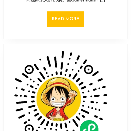
同组织未来的E3展。据GamesIndustr […]
新
日
场
地
READ
READ MORE
主
MORE
办
方
ESA
与
ReedPop
分
道
扬
镳