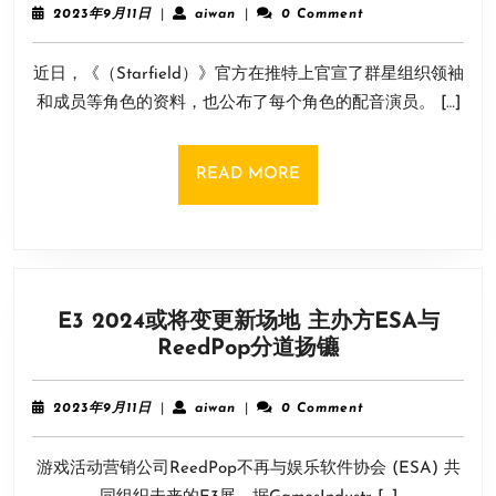
角
档
2023
aiwan
2023年9月11日
|
aiwan
|
0 Comment
色
年
错
9
资
误
近日，《（Starfield）》官方在推特上官宣了群星组织领袖
月
料
问
11
和成员等角色的资料，也公布了每个角色的配音演员。 […]
官
日
题
宣：
包
READ
READ MORE
含
MORE
群
星
组
织
E3 2024或将变更新场地 主办方ESA与
领
E3
ReedPop分道扬镳
袖
2024
及
或
成
2023
aiwan
2023年9月11日
|
aiwan
|
0 Comment
将
年
员
9
变
等
游戏活动营销公司ReedPop不再与娱乐软件协会 (ESA) 共
月
更
11