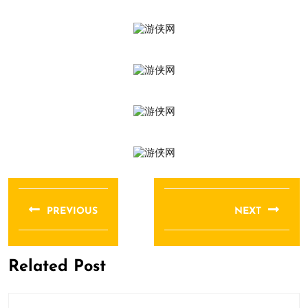
文
章
PREVIOUS
NEXT
导
Previous
Next
航
post:
post:
Related Post