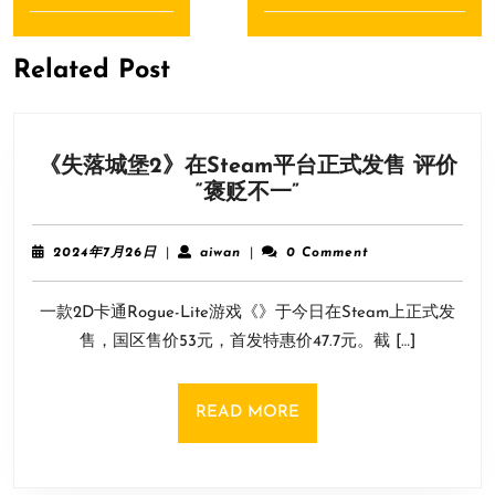
导
Previous
Next
航
post:
post:
Related Post
《失落城堡2》在Steam平台正式发售 评价
《失
“褒贬不一”
落
城
2024
aiwan
2024年7月26日
|
aiwan
|
0 Comment
堡
年
7
2》
一款2D卡通Rogue-Lite游戏《》于今日在Steam上正式发
月
在
26
售，国区售价53元，首发特惠价47.7元。截 […]
Steam
日
平
台
READ
READ MORE
正
MORE
式
发