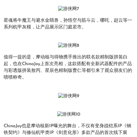
星魂将牛魔王与避水金睛兽，孙悟空与筋斗云，哪吒，赵云等一
系列机甲灰模，让产品展示区门庭若市。
值得一提的是，摩动核与得物携手推出的联名款精制版拼装白
起，也在ChinaJoy上首次亮相，这款搭配有全新武器配件的产品
与彩透版拼装敖丙、星辰色精制版曹仁等都引来了观众朋友们的
啧啧称奇。
ChinaJoy也是摩动核新IP曝光的舞台，不仅有变身战铠系IP《钢
铁契约》与修仙机甲类IP《剑意化形》多款产品的首次线下展