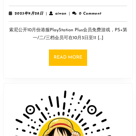
月
攀！
港
比
2023
aiwan
2023年9月28日
|
aiwan
|
0 Comment
服
年
珠
9
日
峰
索尼公开10月份港服PlayStation Plus会员免费游戏，PS+第
月
服
还
28
一/二/三档会员可在10月3日至11 […]
PS+会
日
高
免
游
READ
READ MORE
戏：
MORE
日
服
独
缺
《木
卫
四
协
议》