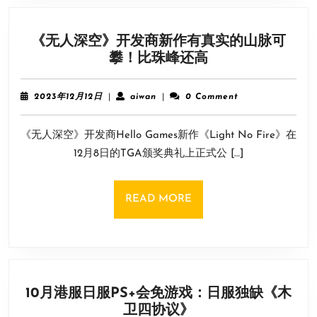
售
评
《无人深空》开发商新作有真实的山脉可
价
《无
攀！比珠峰还高
“褒
人
贬
深
不
2023
aiwan
2023年12月12日
|
aiwan
|
0 Comment
空》
年
一”
12
开
《无人深空》开发商Hello Games新作《Light No Fire》在
月
发
12
12月8日的TGA颁奖典礼上正式公 […]
商
日
新
作
READ
READ MORE
有
MORE
真
实
的
山
10月港服日服PS+会免游戏：日服独缺《木
脉
10
卫四协议》
可