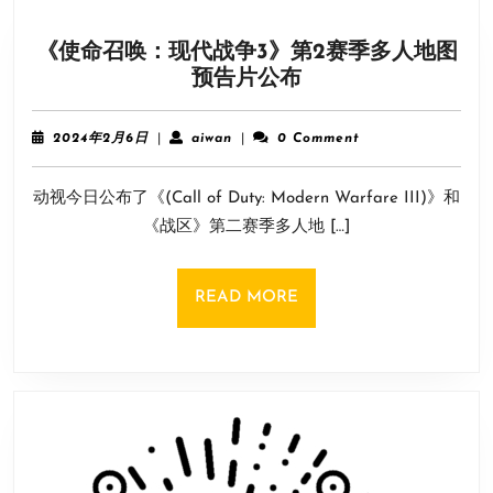
BGM
改
《使命召唤：现代战争3》第2赛季多人地图
编
《使
预告片公布
版
命
试
召
听
2024
aiwan
2024年2月6日
|
aiwan
|
0 Comment
唤：
年
影
2
现
像
动视今日公布了《(Call of Duty: Modern Warfare III)》和
月
代
赏
6
《战区》第二赛季多人地 […]
战
日
争
3》
READ
READ MORE
第
MORE
2
赛
季
多
人
地