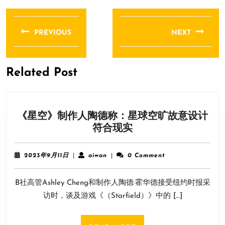
文
章
PREVIOUS
NEXT
导
Previous
Next
航
post:
post:
Related Post
《星空》制作人陶德称：星球空旷故意设计
《星
符合现实
空》
制
2023
aiwan
2023年9月11日
|
aiwan
|
0 Comment
作
年
9
人
B社高管Ashley Cheng和制作人陶德·霍华德接受纽约时报采
月
陶
11
访时，谈及游戏《（Starfield）》中的 […]
德
日
称：
星