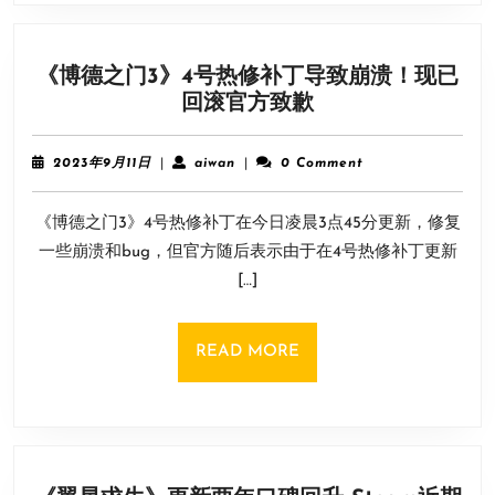
将
公
布
《博德之门3》4号热修补丁导致崩溃！现已
新
《博
回滚官方致歉
实
德
机
之
演
2023
aiwan
2023年9月11日
|
aiwan
|
0 Comment
门
年
示
9
3》
《博德之门3》4号热修补丁在今日凌晨3点45分更新，修复
月
4
11
一些崩溃和bug，但官方随后表示由于在4号热修补丁更新
号
日
[…]
热
修
补
READ
READ MORE
丁
MORE
导
致
崩
溃！