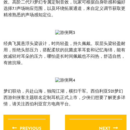
效。高阶二代7.1梦幻专属定制音效，玩家可根据自身听感和偏好
选择7.1声场响应范围，以及环绕拓展通道，来自定义调节获取更
精准熟悉的声场感知定位。
经典飞翼悬浮头梁设计，时尚轻盈，持久佩戴。双层头梁轻盈耐
用，拒绝头部压力，搭配柔软的抗菌皮革耳套和记忆海绵，能有
效减轻对耳朵的压力，哪怕是长时间佩戴也不闷热，舒适自然，
有效抗噪。
梦幻联动，共赴山海，独闯江湖，横扫千军。西伯利亚S21梦幻
西游剑侠客主题联名定制耳机正式上市，少侠们想要了解更多详
情，请关注西伯利亚官方电商平台。
文
章
PREVIOUS
NEXT