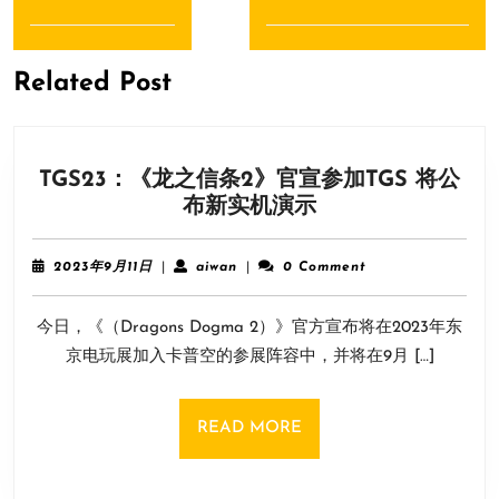
导
Previous
Next
航
post:
post:
Related Post
TGS23：《龙之信条2》官宣参加TGS 将公
TGS23：
布新实机演示
《龙
之
2023
aiwan
2023年9月11日
|
aiwan
|
0 Comment
信
年
9
条
今日，《（Dragons Dogma 2）》官方宣布将在2023年东
月
2》
11
京电玩展加入卡普空的参展阵容中，并将在9月 […]
官
日
宣
参
READ
READ MORE
加
MORE
TGS