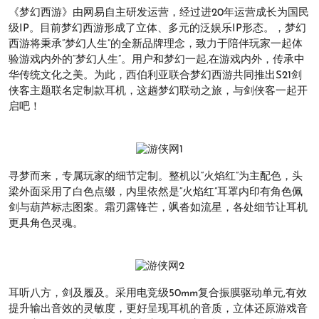
《梦幻西游》由网易自主研发运营，经过进20年运营成长为国民
级IP。目前梦幻西游形成了立体、多元的泛娱乐IP形态。，梦幻
西游将秉承“梦幻人生”的全新品牌理念，致力于陪伴玩家一起体
验游戏内外的“梦幻人生”。用户和梦幻一起,在游戏内外，传承中
华传统文化之美。为此，西伯利亚联合梦幻西游共同推出S21剑
侠客主题联名定制款耳机，这趟梦幻联动之旅，与剑侠客一起开
启吧！
寻梦而来，专属玩家的细节定制。整机以“火焰红”为主配色，头
梁外面采用了白色点缀，内里依然是“火焰红”耳罩内印有角色佩
剑与葫芦标志图案。霜刃露锋芒，飒沓如流星，各处细节让耳机
更具角色灵魂。
耳听八方，剑及履及。采用电竞级50mm复合振膜驱动单元,有效
提升输出音效的灵敏度，更好呈现耳机的音质，立体还原游戏音