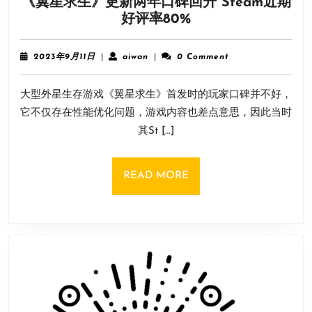
《翼星求生》更新两年口碑回升 Steam近期
现
《翼
好评率80%
已
星
回
求
滚
2023
aiwan
2023年9月11日
|
aiwan
|
0 Comment
生》
官
年
9
更
方
大型外星生存游戏《翼星求生》首发时的玩家口碑并不好，
月
新
致
11
它不仅存在性能优化问题，游戏内容也差点意思，因此当时
两
歉
日
其St […]
年
口
碑
READ
READ MORE
回
MORE
升
Steam
近
期
好
评
率