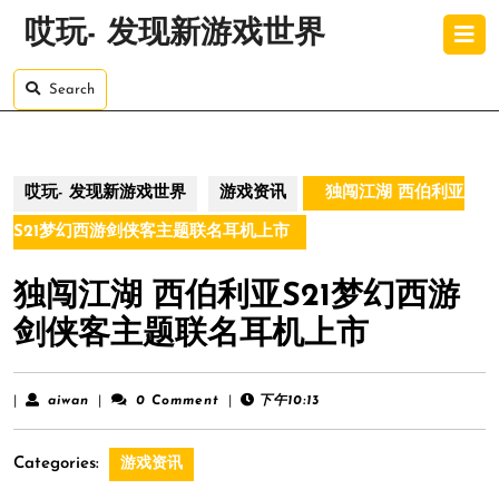
Skip
O
哎玩- 发现新游戏世界
to
B
content
Skip
Search
to
content
哎玩- 发现新游戏世界
游戏资讯
独闯江湖 西伯利亚
S21梦幻西游剑侠客主题联名耳机上市
独闯江湖 西伯利亚S21梦幻西游
剑侠客主题联名耳机上市
aiwan
|
aiwan
|
0 Comment
|
下午10:13
Categories:
游戏资讯