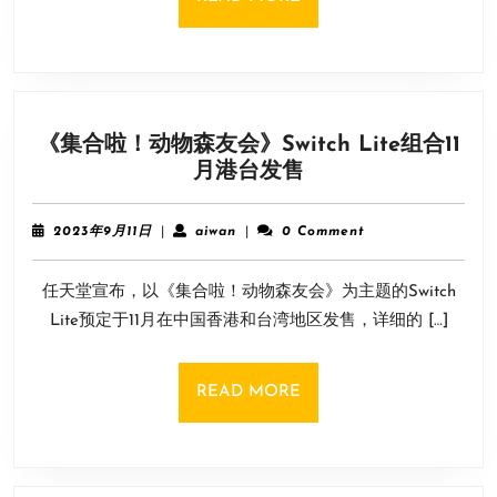
流
MORE
失
日
均
人
《集合啦！动物森友会》Switch Lite组合11
数
《集
月港台发售
降
合
到
啦！
赛
2023
aiwan
2023年9月11日
|
aiwan
|
0 Comment
动
年
季
9
物
最
任天堂宣布，以《集合啦！动物森友会》为主题的Switch
月
森
低
11
Lite预定于11月在中国香港和台湾地区发售，详细的 […]
友
日
会》
Switch
READ
READ MORE
Lite
MORE
组
合
11