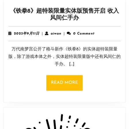
月
《铁拳8》超特装限量实体版预售开启 收入
港
《铁
风间仁手办
台
拳
发
8》
售
2023
aiwan
2023年9月11日
|
aiwan
|
0 Comment
超
年
9
特
万代南梦宫公开了格斗新作《铁拳8》的实体超特装限量
月
装
11
版，除了游戏本体之外，实体超特装限量版中还有风间仁的
限
日
手办。 […]
量
实
体
READ
READ MORE
版
MORE
预
售
开
启
收
入