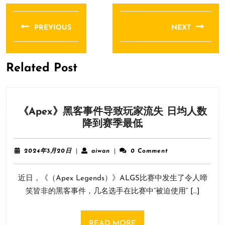
文
章
PREVIOUS
NEXT
导
Previous
Next
航
post:
post:
Related Post
《Apex》黑客事件导致玩家流失 日均人数
《Apex》
降到赛季最低
黑
客
2024
aiwan
2024年3月20日
|
aiwan
|
0 Comment
事
年
3
件
近日，《（Apex Legends）》ALGS比赛中发生了令人啼
月
导
20
笑皆非的黑客事件，几名选手在比赛中“被迫使用” […]
致
日
玩
家
READ
READ MORE