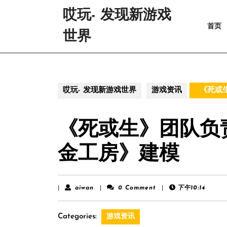
Skip
哎玩- 发现新游戏
to
首页
content
世界
Skip
to
content
哎玩- 发现新游戏世界
游戏资讯
《死或
《死或生》团队负
金工房》建模
aiwan
|
aiwan
|
0 Comment
|
下午10:14
Categories:
游戏资讯