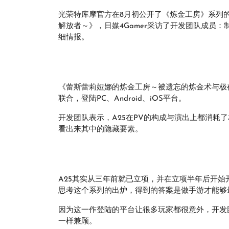
光荣特库摩官方在8月初公开了《炼金工房》系列
解放者～》，日媒4Gamer采访了开发团队成员
细情报。
《蕾斯蕾莉娅娜的炼金工房～被遗忘的炼金术与极夜的解放者
联合，登陆PC、Android、iOS平台。
开发团队表示，A25在PV的构成与演出上都消耗
看出来其中的隐藏要素。
A25其实从三年前就已立项，并在立项半年后开
思考这个系列的出炉，得到的答案是做手游才能够
因为这一作登陆的平台让很多玩家都很意外，开发
一样兼顾。