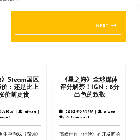
NEXT
Next
post:
》Steam国区
《星之海》全球媒体
降价：还是比上
评分解禁！IGN：8分
《腐
《星
涨价前更贵
出色的致敬
蚀》
之
Steam
海》
2024
aiwan
2023
aiwan
1月12日
|
aiwan
|
2023年9月11日
|
aiwan
|
国
全
年
年
ment
0 Comment
1
9
区
球
月
月
小
媒
m知名生存游戏《腐蚀》
12
高峰佳作《信使》的开发商的
11
幅
体
日
日