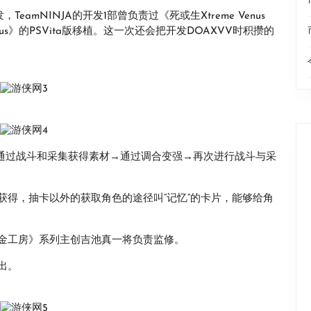
TeamNINJA的开发1部曾负责过《死或生Xtreme Venus
lus》的PSVita版移植。这一次还会把开发DOAXVV时积攒的
家通过战斗和采集获得素材→通过调合变强→再次进行战斗与采
获得，抽卡以外的获取角色的途径叫“记忆”的卡片，能够给角
金工房》系列主创吉池真一将负责监修。
出。