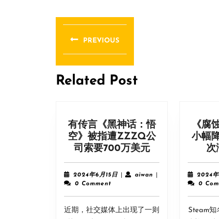
文
章
PREVIOUS
导
Previous
post:
航
Related Post
有传言《黑神话：悟
《腐蚀
空》被指遭ZZZQ公
小幅
有
司索要700万美元
次
传
言
2024
aiwan
2024年6月15日
|
aiwan
|
2024年
《黑
年
0 Comment
0 Com
6
神
月
话：
近期，社交媒体上出现了一则
15
Stea
悟
日