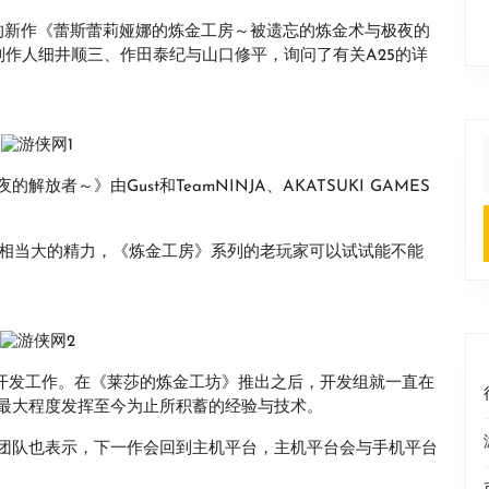
的新作《蕾斯蕾莉娅娜的炼金工房～被遗忘的炼金术与极夜的
：制作人细井顺三、作田泰纪与山口修平，询问了有关A25的详
f
～》由Gust和TeamNINJA、AKATSUKI GAMES
了相当大的精力，《炼金工房》系列的老玩家可以试试能不能
始开发工作。在《莱莎的炼金工坊》推出之后，开发组就一直在
最大程度发挥至今为止所积蓄的经验与技术。
团队也表示，下一作会回到主机平台，主机平台会与手机平台