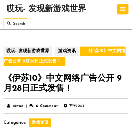
Skip
O
哎玩- 发现新游戏世界
to
B
content
Skip
Search
to
content
哎玩- 发现新游戏世界
游戏资讯
《伊苏10》中文网络
广告公开 9月28日正式发售！
《伊苏10》中文网络广告公开 9
月28日正式发售！
aiwan
|
aiwan
|
0 Comment
|
下午10:15
Categories:
游戏资讯