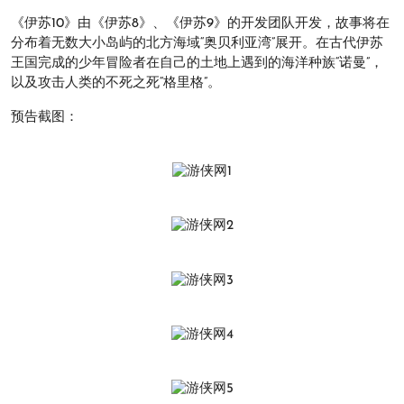
《伊苏10》由《伊苏8》、《伊苏9》的开发团队开发，故事将在
分布着无数大小岛屿的北方海域“奥贝利亚湾”展开。在古代伊苏
王国完成的少年冒险者在自己的土地上遇到的海洋种族“诺曼”，
以及攻击人类的不死之死“格里格”。
预告截图：