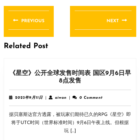
文
章
PREVIOUS
NEXT
导
Previous
Next
航
post:
post:
Related Post
《星空》公开全球发售时间表 国区9月6日早
《星
8点发售
空》
公
2023
aiwan
2023年9月11日
|
aiwan
|
0 Comment
开
年
9
全
据贝塞斯达官方透露，被玩家们期待已久的RPG《星空》即
月
球
11
将于UTC时间（世界标准时间）9月6日午夜上线。但根据
发
日
玩 […]
售