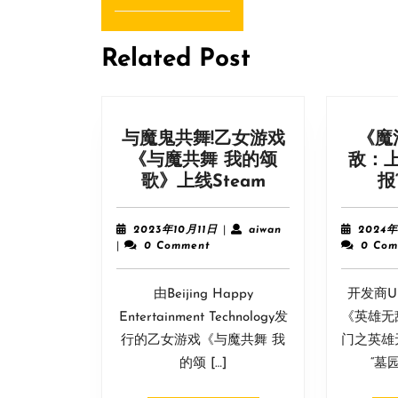
导
Previous
post:
航
Related Post
与魔鬼共舞!乙女游戏
《魔
《与魔共舞 我的颂
敌：
与
歌》上线Steam
报
魔
鬼
2023
aiwan
2023年10月11日
|
aiwan
2024年
共
年
|
0 Comment
0 Com
10
舞!
月
乙
由Beijing Happy
11
开发商Un
女
日
Entertainment Technology发
《英雄无
游
行的乙女游戏《与魔共舞 我
门之英雄
戏
的颂 […]
“墓园(
《与
魔