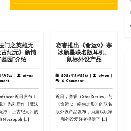
Next
post:
法门之英雄无
赛睿推出《命运2》寒
上古纪元》新情
冰新星联名版耳机、
《魔
赛
“墓园”介绍
鼠标外设产品
法
睿
门
推
2024
aiwan
2024
aiwan
11月5日
|
aiwan
|
2024年5月23日
|
aiwan
|
之
出
年
年
ment
0 Comment
11
5
英
《命
月
月
雄
运
frozen近日发布了
5
近日，赛睿（SteelSeries）与
23
无
2》
日
日
敌》系列新作《魔法
《命运 2：终焉之形》的联名
敌：
寒
无敌：上古纪元》的
版外设产品发布，为游戏玩家
上
冰
Necropoli […]
和外设爱好者提供了 […]
古
新
纪
星