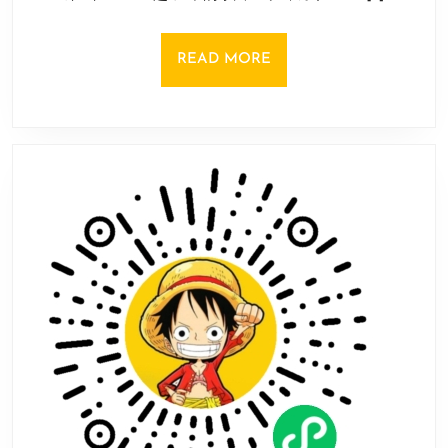
音
日
未
来》
READ
READ MORE
乐
MORE
曲
メ
デ
ィ
カ
ド
ー
ル
公
布