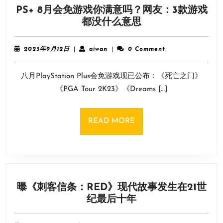
PS+ 8月会免游戏你满意吗？网友：3款游戏
PS+
都没什么意思
8
月
2023
aiwan
2023年9月12日
|
aiwan
|
0 Comment
会
年
9
免
八月PlayStation Plus会免游戏现已公布：《死亡之门》
月
游
12
《PGA Tour 2K23》《Dreams […]
戏
日
你
满
READ
READ MORE
意
MORE
吗？
网
友：
3
曝《刺客信条：RED》现代故事发生在21世
款
曝
纪最后十年
游
《刺
戏
客