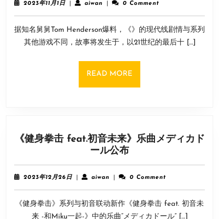
都
2023
aiwan
2023年11月1日
|
aiwan
|
0 Comment
信
年
没
11
条：
什
据知名舅舅Tom Henderson爆料，《》的现代线剧情与系列
月
RED》
么
1
其他游戏不同，故事将发生于，以21世纪的最后十 […]
现
日
意
代
思
故
READ
READ MORE
事
MORE
发
生
在
21
《健身拳击 feat.初音未来》乐曲メディカド
世
《健
ール公布
纪
身
最
拳
后
2023
aiwan
2023年12月26日
|
aiwan
|
0 Comment
击
年
十
12
feat.
年
《健身拳击》系列与初音联动新作《健身拳击 feat. 初音未
月
初
26
来 -和Miku一起-》中的乐曲“メディカドール” […]