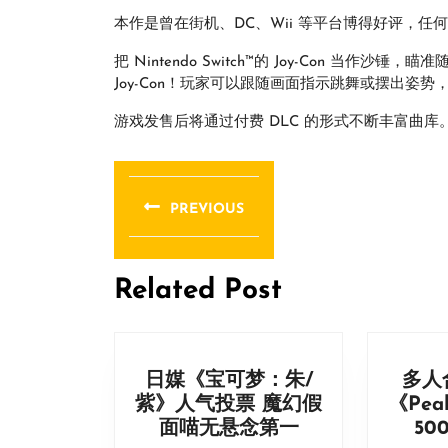
本作是曾在街机、DC、Wii 等平台博得好评，
把 Nintendo Switch™的 Joy-Con 当
Joy-Con！玩家可以跟随画面指示跳舞或摆出姿
游戏发售后将通过付费 DLC 的形式不断丰富曲库
文
章
PREVIOUS
导
Previous
post:
航
Related Post
日媒《宝可梦：朱/
多人
紫》人气投票 魔幻假
《Pe
日
面喵无悬念第一
50