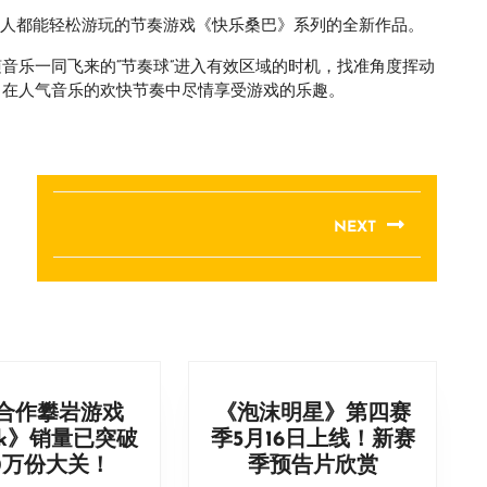
任何人都能轻松游玩的节奏游戏《快乐桑巴》系列的全新作品。
作沙锤，瞄准随音乐一同飞来的“节奏球”进入有效区域的时机，找准角度挥动
势，在人气音乐的欢快节奏中尽情享受游戏的乐趣。
。
NEXT
Next
post:
合作攀岩游戏
《泡沫明星》第四赛
ak》销量已突破
季5月16日上线！新赛
多
《泡
0万份大关！
季预告片欣赏