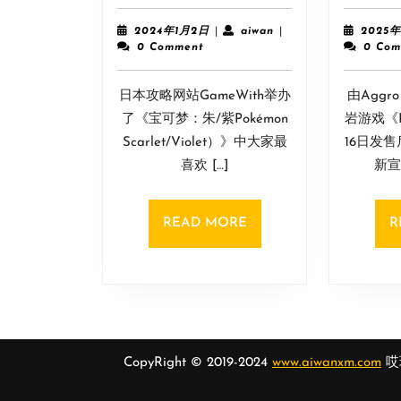
媒
《宝
2024
aiwan
2024年1月2日
|
aiwan
|
2025
可
年
0 Comment
0 Com
1
梦：
月
朱/
日本攻略网站GameWith举办
2
由Aggr
紫》
日
了《宝可梦：朱/紫Pokémon
岩游戏《P
人
Scarlet/Violet）》中大家最
16日发
气
喜欢 […]
新宣
投
票
魔
READ
READ MORE
R
幻
MORE
假
面
喵
无
悬
CopyRight © 2019-2024
www.aiwanxm.com
哎玩
念
第