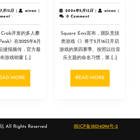
人
沫
合
明
2025
aiwan
2024
aiwan
年7月13日
|
aiwan
|
2024年5月13日
|
aiwan
|
作
星》
年
年
ment
0 Comment
7
5
攀
第
月
月
岩
四
o Crab开发的多人攀
13
Square Enix宣布，团队竞技
13
游
赛
日
日
eak》在2025年6月
类游戏《》将于5月16日开启
戏
季
售后捷报频传，官方最
游戏的第四赛季。按照以往音
《Peak》
5
布游戏销量 […]
乐主题的命名习惯，第 […]
销
月
量
16
已
日
READ
READ
EAD MORE
READ MORE
突
上
MORE
MORE
破
线！
500
新
万
赛
份
季
大
预
 All Rights Reserved
闽ICP备18014094号-2
关！
告
片