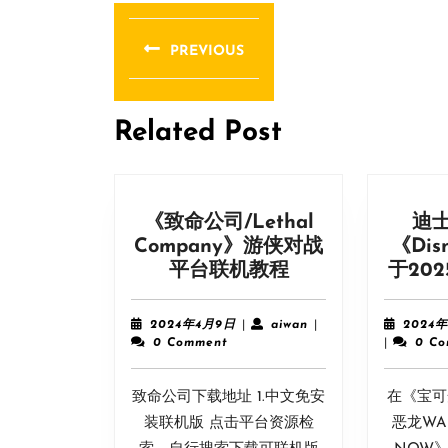
文
章
PREVIOUS
导
Previous
post:
航
Related Post
《致命公司/Lethal
迪
Company》游侠对战
《Dis
《致
平台联机教程
于20
命
公
2024
aiwan
2024年4月9日
|
aiwan
|
2024
司/Lethal
年
0 Comment
|
0 C
4
Company》
月
游
致命公司下载地址 1.中文免安
9
在《宝可
侠
日
装联机版 点击平台资源检
恶龙WA
对