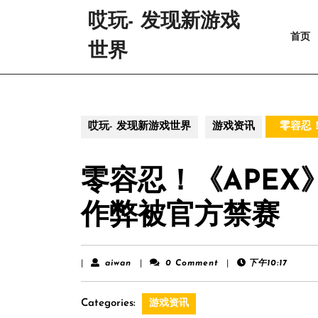
Skip
哎玩- 发现新游戏
to
首页
content
世界
Skip
to
content
哎玩- 发现新游戏世界
游戏资讯
零容忍！
零容忍！《APEX
作弊被官方禁赛
aiwan
|
aiwan
|
0 Comment
|
下午10:17
Categories:
游戏资讯