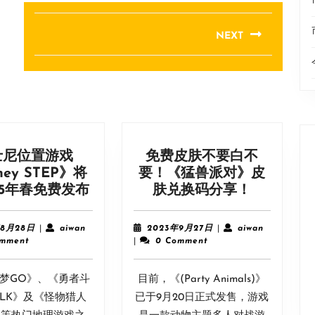
NEXT
Next
post:
士尼位置游戏
免费皮肤不要白不
ney STEP》将
要！《猛兽派对》皮
迪
免
25年春免费发布
肤兑换码分享！
士
费
尼
皮
2024
aiwan
2023
aiwan
年8月28日
|
aiwan
2023年9月27日
|
aiwan
位
肤
年
年
omment
|
0 Comment
8
9
置
不
月
月
游
要
梦GO》、《勇者斗
28
目前，《(Party Animals)》
27
戏
白
日
日
LK》及《怪物猎人
已于9月20日正式发售，游戏
《Disney
不