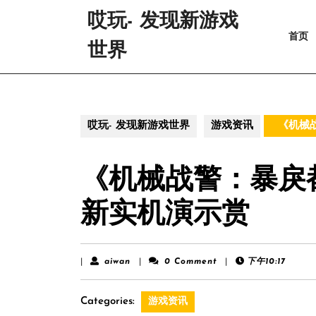
Skip
哎玩- 发现新游戏
to
首页
content
世界
Skip
to
content
哎玩- 发现新游戏世界
游戏资讯
《机械战
《机械战警：暴戾
新实机演示赏
aiwan
|
aiwan
|
0 Comment
|
下午10:17
Categories:
游戏资讯