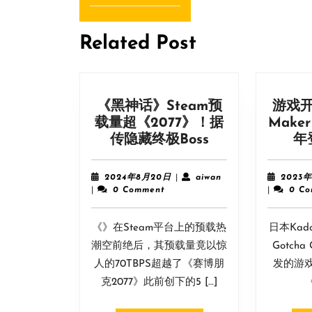
导
Previous
post:
航
Related Post
《黑神话》Steam预
游戏开
载量超《2077》！据
Make
《黑
传隐藏终极Boss
年
神
话》
2024
aiwan
2024年8月20日
|
aiwan
2023
Steam
年
|
0 Comment
|
0 C
8
预
月
载
《》在Steam平台上的预载热
20
日本Kad
量
日
潮空前绝后，其预载量竟以惊
Gotcha
超
人的70TBPS超越了《赛博朋
发的游
《2077》！
克2077》此前创下的5 […]
《
据
传