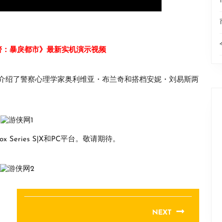
警：暴戾都市》最新实机演示视频
介绍了警察心理学家奥利维亚・布兰奇和搭档安妮・刘易斯两
 Series S|X和PC平台。敬请期待。
NEXT