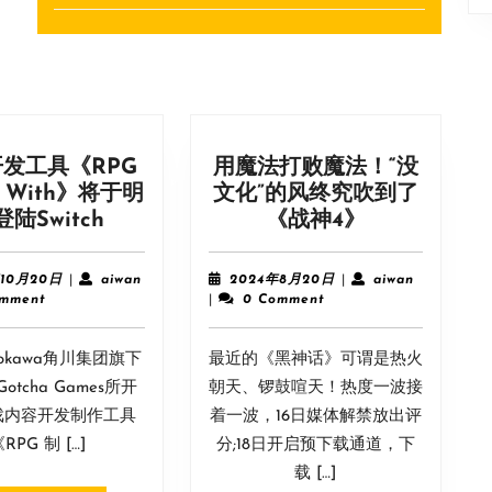
Next
post:
发工具《RPG
用魔法打败魔法！“没
r With》将于明
文化”的风终究吹到了
游
用
登陆Switch
《战神4》
戏
魔
开
法
2023
aiwan
2024
aiwan
年10月20日
|
aiwan
2024年8月20日
|
aiwan
发
打
年
年
omment
|
0 Comment
10
8
工
败
月
月
具
魔
okawa角川集团旗下
20
最近的《黑神话》可谓是热火
20
《RPG
法！
日
日
 Gotcha Games所开
朝天、锣鼓喧天！热度一波接
Maker
“没
戏内容开发制作工具
着一波，16日媒体解禁放出评
With》
文
RPG 制 […]
分;18日开启预下载通道，下
将
化”
载 […]
于
的