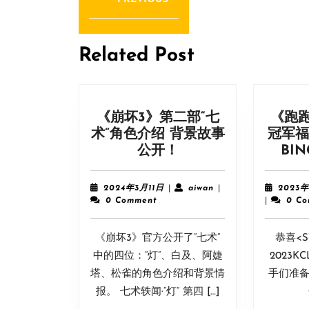
导
Previous
post:
航
Related Post
《崩坏3》第二部“七
《跑跑
术”角色介绍 背景故事
冠军福
《崩
公开！
BI
坏
3》
2024
aiwan
2024年3月11日
|
aiwan
|
2023年
第
年
0 Comment
|
0 C
3
二
月
部
《崩坏3》官方公开了“七术”
11
恭喜<
“七
日
中的四位：“灯”、白及、阿婕
2023
术”
塔、松雀的角色介绍和背景情
手们准备的
角
报。 七术轶闻·“灯” 第四 […]
色