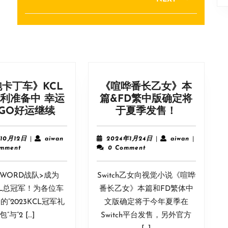
Next
post:
卡丁车》KCL
《喧哗番长乙女》本
利准备中 幸运
篇&FD繁中版确定将
《跑
《喧
NGO好运继续
于夏季发售！
跑
哗
卡
番
2023
aiwan
2024
aiwan
10月12日
|
aiwan
2024年1月24日
|
aiwan
|
丁
长
年
年
omment
0 Comment
10
1
车》
乙
月
月
KCL
女》
SWORD战队>成为
12
Switch乙女向视觉小说《喧哗
24
冠
本
日
日
KCL总冠军！为各位车
番长乙女》本篇和FD繁体中
军
篇
“2023KCL冠军礼
文版确定将于今年夏季在
福
&FD
包”与“2 […]
Switch平台发售，另外官方
利
繁