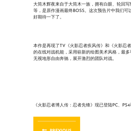
大筒木辉夜来自于大筒木一族，拥有白眼、轮回写轮
等，是原作漫画最终BOSS。这次预告片中我们
好期待一下了。
本作是再现了TV《火影忍者疾风传》和《火影忍者
的在线对战机能，采用崭新的绘图美术风格，最多
无视地形自由奔驰，展开激烈的团队对战。
《火影忍者博人传：忍者先锋》现已登陆PC、PS4和X
文
章
PREVIOUS