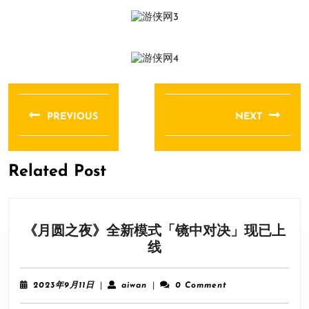
文
章
PREVIOUS
NEXT
导
Previous
Next
航
post:
post:
Related Post
《月圆之夜》全新模式「镜中对决」现已上
《月
线
圆
之
2023
aiwan
2023年9月11日
|
aiwan
|
0 Comment
夜》
年