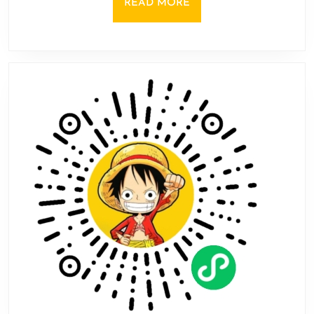
READ
READ MORE
最
MORE
大
后
手
——
梅
瑟
莫