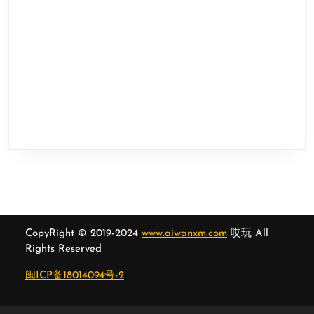
CopyRight © 2019-2024
www.aiwanxm.com
哎玩 All
Rights Reserved
闽ICP备18014094号-2