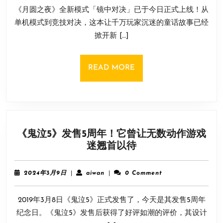
9
全
《月圆之夜》全新模式「镜中对决」已于今日正式上线！从
月
新
11
单机模式到竞技对决，这本让千万玩家沉迷的童话故事已经
模
日
掀开新 […]
式
「镜
中
READ
READ MORE
对
MORE
决」
现
已
上
《鬼泣5》发售5周年！它曾让无数动作游戏
线
《鬼
迷翘首以待
泣
5》
2024
aiwan
2024年3月9日
|
aiwan
|
0 Comment
发
年
3
售
2019年3月8日《鬼泣5》正式发售了，今天是其发售5周年
月
5
9
纪念日。《鬼泣5》发售后获得了好评如潮的评价，其设计
周
日