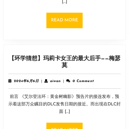
[…]
年！
它
曾
READ
READ MORE
让
MORE
无
数
动
作
【环学猜想】玛莉卡女王的最大后手——梅瑟
游
【环
莫
戏
学
迷
猜
翘
2024
aiwan
2024年6月6日
|
aiwan
|
0 Comment
想】
首
年
6
玛
以
前言 《艾尔登法环：黄金树幽影》预告片的接连发布，预
月
莉
待
6
示着这部万众瞩目的DLC发售日期的接近。而出现在DLC封
卡
日
面 […]
女
王
的