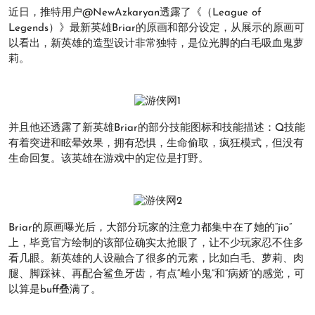
近日，推特用户@NewAzkaryan透露了《（League of
Legends）》最新英雄Briar的原画和部分设定，从展示的原画可
以看出，新英雄的造型设计非常独特，是位光脚的白毛吸血鬼萝
莉。
并且他还透露了新英雄Briar的部分技能图标和技能描述：Q技能
有着突进和眩晕效果，拥有恐惧，生命偷取，疯狂模式，但没有
生命回复。该英雄在游戏中的定位是打野。
Briar的原画曝光后，大部分玩家的注意力都集中在了她的“jio”
上，毕竟官方绘制的该部位确实太抢眼了，让不少玩家忍不住多
看几眼。新英雄的人设融合了很多的元素，比如白毛、萝莉、肉
腿、脚踩袜、再配合鲨鱼牙齿，有点“雌小鬼”和“病娇”的感觉，可
以算是buff叠满了。