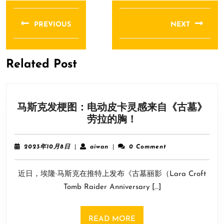
文
章
PREVIOUS
NEXT
导
Previous
Next
航
post:
post:
Related Post
马斯克发梗图：电动皮卡灵感来自《古墓》
马
劳拉的胸！
斯
克
2023
aiwan
2023年10月8日
|
aiwan
|
0 Comment
发
年
10
梗
近日，埃隆·马斯克在推特上发布《古墓丽影（Lara Croft
月
图：
8
Tomb Raider Anniversary […]
电
日
动
皮
READ
READ MORE