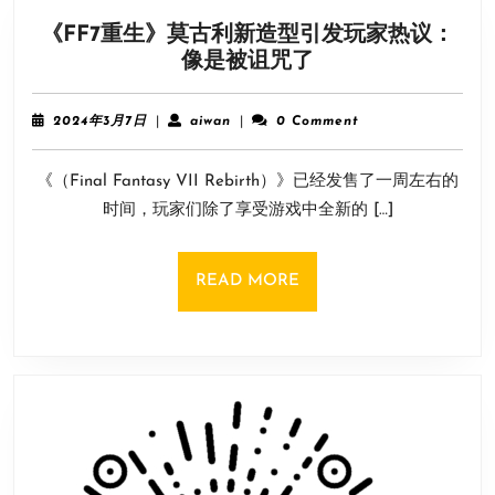
发
《FF7重生》莫古利新造型引发玩家热议：
售！
《FF7
像是被诅咒了
OP
重
影
生》
像
2024
aiwan
2024年3月7日
|
aiwan
|
0 Comment
莫
年
公
3
古
开
《（Final Fantasy VII Rebirth）》已经发售了一周左右的
月
利
7
时间，玩家们除了享受游戏中全新的 […]
新
日
造
型
READ
READ MORE
引
MORE
发
玩
家
热
议：
像
是