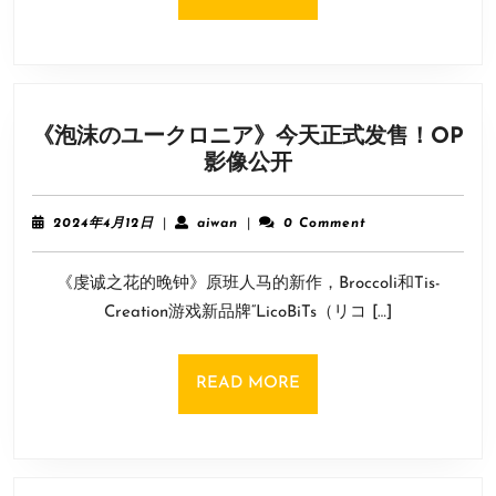
卡
MORE
灵
感
来
自
《泡沫のユークロニア》今天正式发售！OP
《古
《泡
影像公开
墓》
沫
劳
の
拉
2024
aiwan
2024年4月12日
|
aiwan
|
0 Comment
ユ
年
的
4
ー
胸！
《虔诚之花的晚钟》原班人马的新作，Broccoli和Tis-
月
ク
12
Creation游戏新品牌“LicoBiTs（リコ […]
ロ
日
ニ
ア》
READ
READ MORE
今
MORE
天
正
式