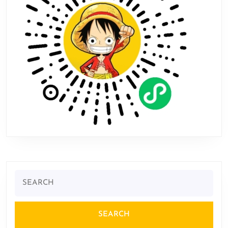
被
诅
咒
了
Search
for: