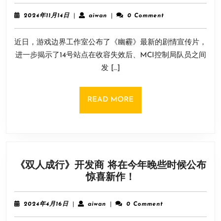
人
开
局
启
2024
aiwan
2024年11月14日
|
aiwan
|
0 Comment
新
年
试
11
怪
玩
近日，游戏边界工作室公布了《幽霾》最新的剧情宣传片，
月
谈
14
进一步揭示了14号站点在收容失效后、MCI控制局队员之间
狼
日
发 […]
人
杀
《幽
READ
READ MORE
霾》
MORE
公
布
最
新
《双人成行》开发商 将在今年晚些时候公布
剧
《双
惊喜新作！
情
人
宣
成
传
2024
aiwan
2024年4月16日
|
aiwan
|
0 Comment
行》
片！
年