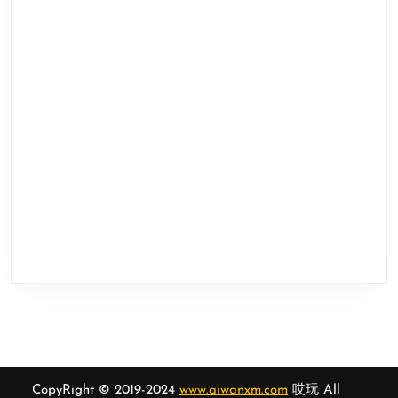
CopyRight © 2019-2024
www.aiwanxm.com
哎玩 All