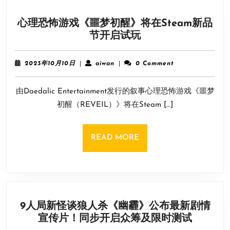
心理恐怖游戏《噩梦初醒》将在Steam新品
心
节开启试玩
理
恐
2023
aiwan
2023年10月10日
|
aiwan
|
0 Comment
怖
年
10
游
由Daedalic Entertainment发行的叙事心理恐怖游戏《噩梦
月
戏
10
初醒（REVEIL）》将在Steam […]
《噩
日
梦
初
READ
READ MORE
醒》
MORE
将
在
Steam
新
9人局新怪谈狼人杀《幽霾》公布最新剧情
品
9
宣传片！同步开启众筹及限时测试
节