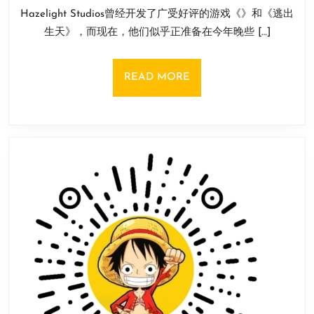
4
开
同
Hazelight Studios曾经开发了广受好评的游戏《》和《逃出
月
发
步
16
生天》，而现在，他们似乎正准备在今年晚些 […]
商
开
日
将
启
在
众
READ
READ MORE
今
筹
MORE
年
及
晚
限
些
时
时
测
候
试
公
布
惊
喜
新
作！