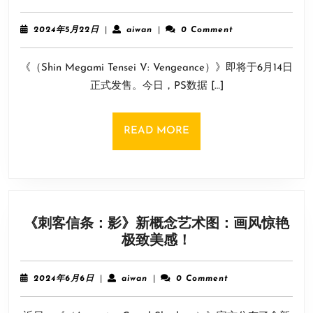
女
注
神
册
2024
aiwan
2024年5月22日
|
aiwan
|
0 Comment
转
完
年
5
生
成
《（Shin Megami Tensei V: Vengeance）》即将于6月14日
月
5V》
22
正式发售。今日，PS数据 […]
6
日
月
12
READ
READ MORE
日
MORE
开
启
预
载！
《刺客信条：影》新概念艺术图：画风惊艳
PS
《刺
极致美感！
版
客
容
信
量
2024
aiwan
2024年6月6日
|
aiwan
|
0 Comment
条：
年
大
6
影》
小