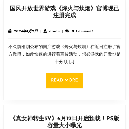
国风开放世界游戏《烽火与炊烟》官博现已
国
注册完成
风
开
2024
aiwan
2024年1月2日
|
aiwan
|
0 Comment
放
年
1
世
不久前刚刚公布的国产游戏《烽火与炊烟》在近日注册了官
月
界
2
方微博，如此快速的进行着宣传活动，想必游戏的开发也是
游
日
十分顺 […]
戏
《烽
火
READ
READ MORE
与
MORE
炊
烟》
官
博
《真女神转生5V》6月12日开启预载！PS版
现
《真
容量大小曝光
已