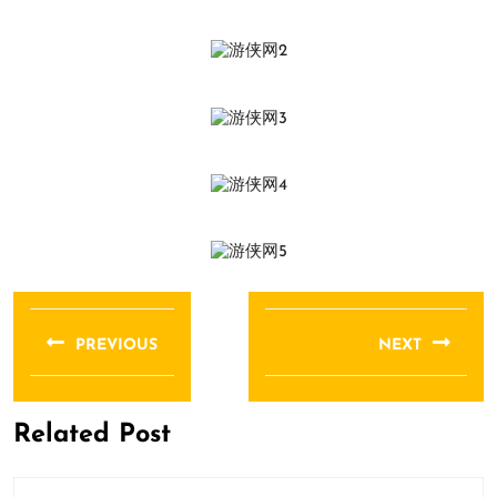
文
章
PREVIOUS
NEXT
导
Previous
Next
航
post:
post:
Related Post