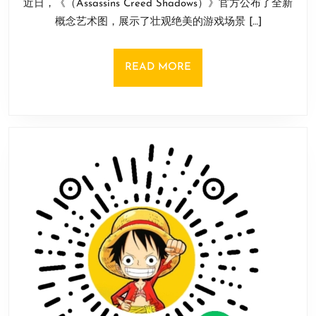
近日，《（Assassins Creed Shadows）》官方公布了全新
月
新
曝
6
概念艺术图，展示了壮观绝美的游戏场景 […]
概
日
光
念
艺
READ
READ MORE
术
MORE
图：
画
风
惊
艳
极
致
美
感！