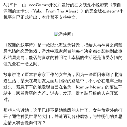
8月21日，由LocaGames开发并发行的乙女视觉小说游戏《来自
深渊的尤卡尔（Yukar From The Abyss）》的完全版在steam/手
机平台已正式推出，本作暂不支持中文。
《深渊的叙事诗》是一款以北海道为背景，描绘人与神灵之间禁
忌恋情的恋爱游戏，游戏中玩家所做的每个决定都会影响到故事
和结局走向，能否与喜欢的神明过上幸福的生活还是遭受永恒的
诅咒全在一念之间。
故事讲述了原本在东京工作的女主角，因为一些原因来到了北海
道生活，某天在与朋友见面后回家的路途中，不小心在电车上睡
过头，紧急下车的她发现自己在名为「Kamuy Mosir」的陌生车
站中，顺着微弱的光芒走过去，发现一群奇装异服的人在开派
对。
那些人告诉她，这里已经不是她熟悉的人世了。女主角意外的打
开了通往神灵世界的大门，并遭遇到各种磨练，与神明们的禁忌
恋情又将会走向何方？