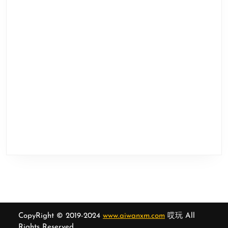
CopyRight © 2019-2024
www.aiwanxm.com
哎玩 All
Rights Reserved