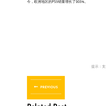
今，欧洲地区的PS5销量增长了203%。
提示：支
文
章
PREVIOUS
导
Previous
post:
航