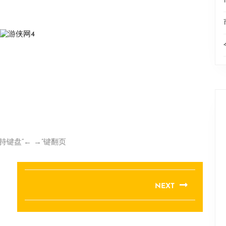
持键盘“← →”键翻页
NEXT
Next
post: