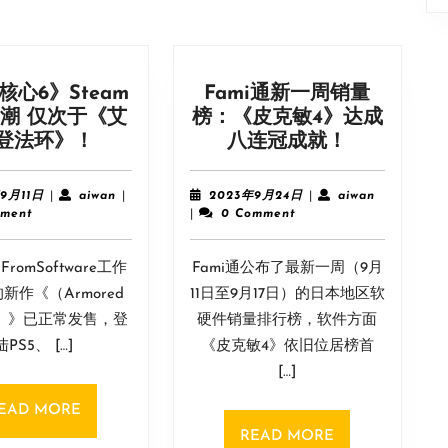
核心6》Steam
Fami通新一周销量
潮 仅次于《艾
榜：《皮克敏4》达成
《装
Fami
登法环》！
八连冠成就！
甲
通
核
新
2023
aiwan
2023
aiwan
9月11日
|
aiwan
|
2023年9月24日
|
aiwan
心
一
年
年
ment
|
0 Comment
9
9
6》
周
月
月
Steam
销
romSoftware工作
11
Fami通公布了最新一周（9月
24
好
量
日
日
新作《（Armored
11日至9月17日）的日本地区软
评
榜：
VI）》已正常发售，登
硬件销量排行榜，软件方面
如
《皮
陆PS5、 […]
《皮克敏4》依旧位居榜首
》
潮
克
[…]
仅
敏
次
4》
READ
EAD MORE
于
达
MORE
READ
READ MORE