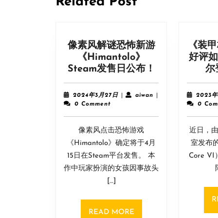
Related Post
像素风解谜恐怖新游
《装甲
《Himantolo》
好评如
像
Steam发售日公布！
尔
素
风
2024
aiwan
2024年3月27日
|
aiwan
|
2023年
解
年
0 Comment
0 Com
3
谜
月
恐
像素风点击恐怖游戏
27
近日，由F
怖
日
《Himantolo》确定将于4月
室发布的
新
15日在Steam平台发售。 本
Core 
游
作中玩家扮演的女孩因事故头
《Himantolo
[…]
Steam
发
R
售
READ
READ MORE