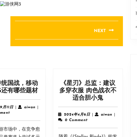
NEXT
Next
post:
传统国战，移动
《星刃》总监：建议
除
G还有哪些题材
多穿衣服 肉色战衣不
了
《星
适合胆小鬼
传
刃》
2023
aiwan
9月11日
|
aiwan
|
统
总
年
ment
2024
aiwan
2024年4月6日
|
aiwan
|
9
国
监：
年
0 Comment
月
4
战，
建
游市场中，在竞争愈
11
月
移
议
日
随着《(Stellar Blade)》的发
6