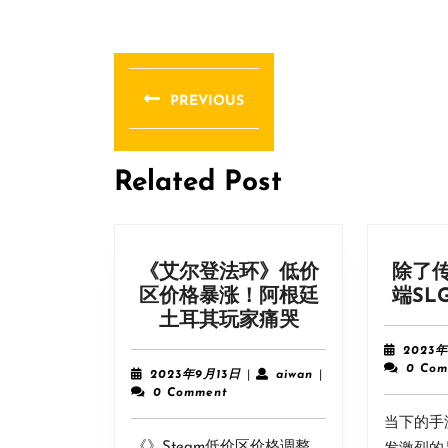
文
章
PREVIOUS
导
Previous
post:
航
Related Post
《艾尔登法环》低价
除了
区价格暴涨！阿根廷
端SL
《艾
土耳其玩家痛哭
尔
2023年
登
0 Com
2023
aiwan
2023年9月13日
|
aiwan
|
法
年
0 Comment
9
环》
当下的手
月
低
《》Steam低价区价格调整，
13