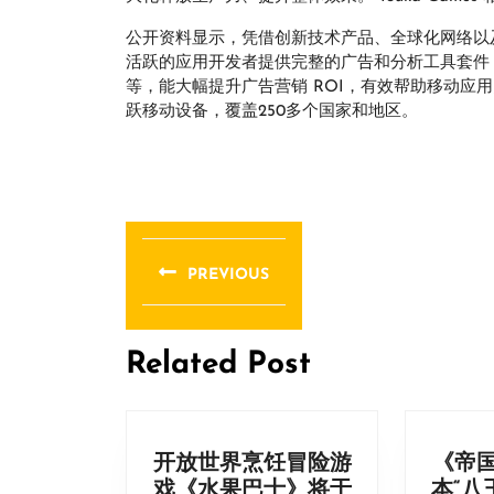
公开资料显示，凭借创新技术产品、全球化网络以及本
活跃的应用开发者提供完整的广告和分析工具套件
等，能大幅提升广告营销 ROI，有效帮助移动应
跃移动设备，覆盖250多个国家和地区。
文
章
PREVIOUS
导
Previous
post:
航
Related Post
开放世界烹饪冒险游
《帝
戏《水果巴士》将于
本“八