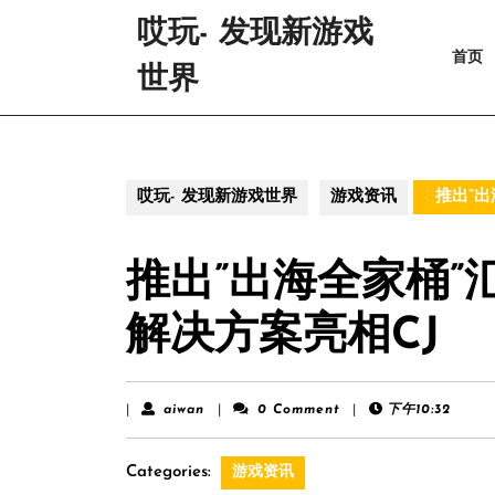
Skip
哎玩- 发现新游戏
to
首页
content
世界
Skip
to
content
哎玩- 发现新游戏世界
游戏资讯
推出”出
推出”出海全家桶
解决方案亮相CJ
aiwan
|
aiwan
|
0 Comment
|
下午10:32
Categories:
游戏资讯