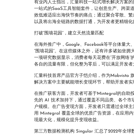
有业内人士指出，汇量科技一站式增长解决方案的
一站式的SaaS工具智能套件，让创意生产、跨渠
效低难适应出海快节奏的痛点；通过聚合零散、繁
以及将出海全链路的数据打通，为开发者更精细化
打破“围墙花园”，建立天然流量匹配
在海外推广中，Google、Facebook等平台
“围墙花园”。在这些媒体之外，还有许多诸如坐拥
一项研究数据显示，消费者每天花费在“开放网络”的
各自的流量有限，但化整为零后，可以满足开发者
汇量科技首席产品官方子恺介绍，作为Mobvista 
解决方案中主要赋能增长变现环节，帮助开发者实
在推广获客方面，开发者可基于Mintegral的自助
先的 AI 技术加持下，通过覆盖不同品类、各个
户规模。在广告变现方面，开发者只需通过全球主流聚合
用 Mintegral 覆盖全球的优质广告资源，
现最大化，规模化提升变现收益。
第三方数据检测机构 Singular 汇总了2022