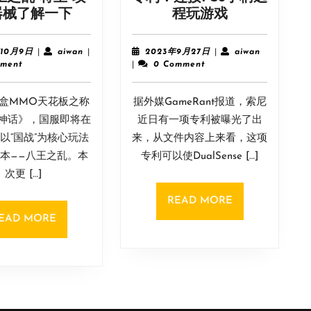
《帝
索
器械了解一下
程玩游戏
国
尼
神
申
2024
aiwan
2023
aiwan
年10月9日
|
aiwan
|
2023年9月27日
|
aiwan
话》
请
年
年
ment
|
0 Comment
10
9
国
小
月
月
战
型
盒MMO天花板之称
9
据外媒GameRant报道，索尼
27
版
触
日
日
神话》，国服即将在
近日有一项专利被曝光了出
本
摸
以“国战”为核心玩法
来，从文件内容上来看，这项
“八
屏
本——八王之乱。本
专利可以使DualSense […]
王
专
次更 […]
之
利：
乱”
连
READ
READ MORE
将
接
MORE
READ
EAD MORE
至
PS5
MORE
攻
手
城
柄
器
远
械
程