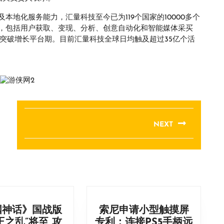
地化服务能力，汇量科技至今已为119个国家的10000多个
，包括用户获取、变现、分析、创意自动化和智能媒体采买
用突破增长平台期。目前汇量科技全球日均触及超过35亿个活
NEXT
Next
post:
国神话》国战版
索尼申请小型触摸屏
王之乱”将至 攻
专利：连接PS5手柄远