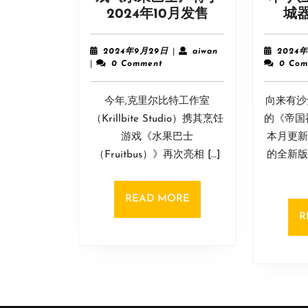
开
2024年10月发售
城
放
世
2024
aiwan
2024年9月29日
|
aiwan
2024
界
年
|
0 Comment
0 Com
9
烹
月
饪
今年,克里尔比特工作室
29
向来有沙
冒
日
（Krillbite Studio）携其烹饪
的《帝国
险
游戏《水果巴士
本月更新
游
（Fruitbus）》再次亮相 […]
的全新版
戏
《水
果
READ
READ MORE
巴
MORE
R
士》
将
于
2024
年