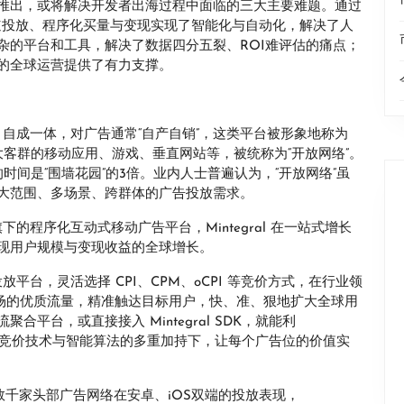
推出，或将解决开发者出海过程中面临的三大主要难题。通过
道投放、程序化买量与变现实现了智能化与自动化，解决了人
杂的平台和工具，解决了数据四分五裂、ROI难评估的痛点；
的全球运营提供了有力支撑。
体量大、自成一体，对广告通常“自产自销”，这类平台被形象地称为
大客群的移动应用、游戏、垂直网站等，被统称为“开放网络”。
时间是“围墙花园”的3倍。业内人士普遍认为，“开放网络”虽
大范围、多场景、跨群体的广告投放需求。
旗下的程序化互动式移动广告平台，Mintegral 在一站式增长
现用户规模与变现收益的全球增长。
投放平台，灵活选择 CPI、CPM、oCPI 等竞价方式，在行业领
市场的优质流量，精准触达目标用户，快、准、狠地扩大全球用
平台，或直接接入 Mintegral SDK，就能利
在应用内竞价技术与智能算法的多重加持下，让每个广告位的价值实
年全球数千家头部广告网络在安卓、iOS双端的投放表现，