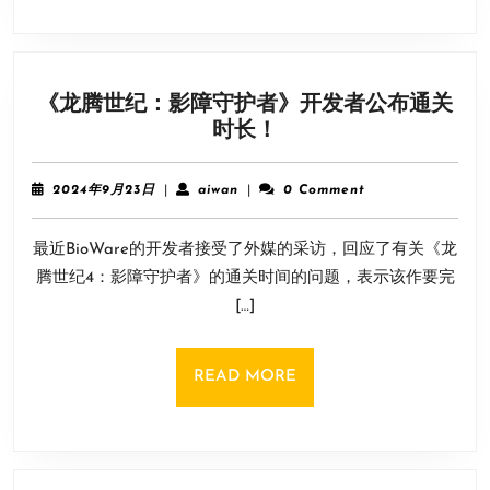
丝”：
性
感
红
《龙腾世纪：影障守护者》开发者公布通关
裙
《龙
时长！
很
腾
撩
世
人!
2024
aiwan
2024年9月23日
|
aiwan
|
0 Comment
纪：
年
9
影
最近BioWare的开发者接受了外媒的采访，回应了有关《龙
月
障
23
腾世纪4：影障守护者》的通关时间的问题，表示该作要完
守
日
[…]
护
者》
开
READ
READ MORE
发
MORE
者
公
布