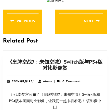
文
章
PREVIOUS
NEXT
导
Previous
Next
航
post:
post:
Related Post
《皇牌空战7：未知空域》Switch版与PS4版
《皇
对比影像赏
牌
空
2024
aiwan
2024年1月19日
|
aiwan
|
0 Comment
战
年
1
7：
万代南梦宫公布了《皇牌空战7：未知空域》Switch版和
月
未
19
PS4版本画面对比影像，让我们一起来看看吧！ 该影像中
知
日
[…]
空