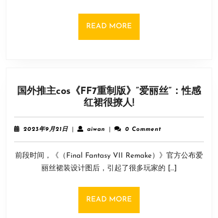
域》
Switch
READ
READ MORE
版
MORE
与
PS4
版
对
国外推主cos《FF7重制版》”爱丽丝”：性感
比
国
红裙很撩人!
影
外
像
推
赏
2023
aiwan
2023年9月21日
|
aiwan
|
0 Comment
主
年
9
cos《FF7
前段时间，《（Final Fantasy VII Remake）》官方公布爱
月
重
21
丽丝裙装设计图后，引起了很多玩家的 […]
制
日
版》”
爱
READ
READ MORE
丽
MORE